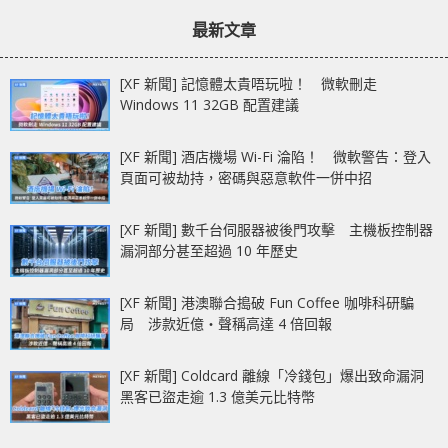
章：
章：
中文
最新文章
[XF 新聞] 記憶體太貴唔玩啦！ 微軟刪走
Windows 11 32GB 配置建議
[XF 新聞] 酒店機場 Wi-Fi 淪陷！ 微軟警告：登入
頁面可被劫持，密碼與惡意軟件一併中招
[XF 新聞] 數千台伺服器被後門攻擊 主機板控制器
漏洞部分甚至超過 10 年歷史
[XF 新聞] 港澳聯合搗破 Fun Coffee 咖啡科研騙
局 涉款近億‧聲稱高達 4 倍回報
[XF 新聞] Coldcard 離線「冷錢包」爆出致命漏洞
黑客已盜走逾 1.3 億美元比特幣