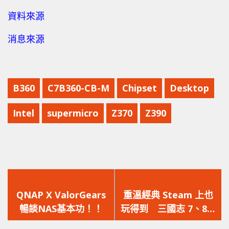
資料來源
消息來源
B360
C7B360-CB-M
Chipset
Desktop
Intel
supermicro
Z370
Z390
上
下
一
一
QNAP X ValorGears
重溫經典 Steam 上也
篇
篇
暢談NAS基本功！！
玩得到 三國志 7、8、
文
文
9 威力加强版加入繁体