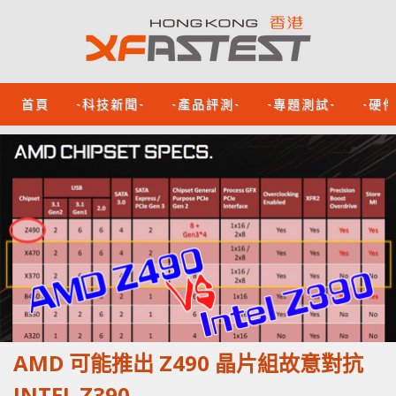
首頁
-科技新聞-
-產品評測-
-專題測試-
-硬
AMD 可能推出 Z490 晶片組故意對抗
INTEL Z390