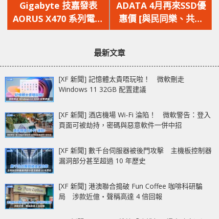
一
一
Gigabyte 技嘉發表
ADATA 4月再來SSD優
篇
篇
AORUS X470 系列電競
惠價 [與民同樂、共渡
文
文
主機板
時艱]
章：
章：
最新文章
[XF 新聞] 記憶體太貴唔玩啦！ 微軟刪走
Windows 11 32GB 配置建議
[XF 新聞] 酒店機場 Wi-Fi 淪陷！ 微軟警告：登入
頁面可被劫持，密碼與惡意軟件一併中招
[XF 新聞] 數千台伺服器被後門攻擊 主機板控制器
漏洞部分甚至超過 10 年歷史
[XF 新聞] 港澳聯合搗破 Fun Coffee 咖啡科研騙
局 涉款近億‧聲稱高達 4 倍回報