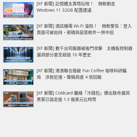
[XF 新聞] 記憶體太貴唔玩啦！ 微軟刪走
Windows 11 32GB 配置建議
[XF 新聞] 酒店機場 Wi-Fi 淪陷！ 微軟警告：登入
頁面可被劫持，密碼與惡意軟件一併中招
[XF 新聞] 數千台伺服器被後門攻擊 主機板控制器
漏洞部分甚至超過 10 年歷史
[XF 新聞] 港澳聯合搗破 Fun Coffee 咖啡科研騙
局 涉款近億‧聲稱高達 4 倍回報
[XF 新聞] Coldcard 離線「冷錢包」爆出致命漏洞
黑客已盜走逾 1.3 億美元比特幣