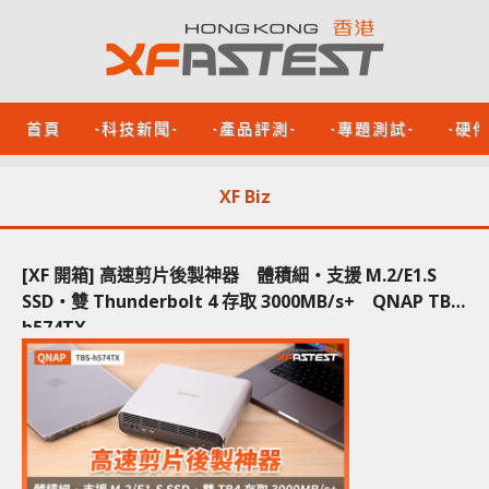
首頁
-科技新聞-
-產品評測-
-專題測試-
-硬
XF Biz
[XF 開箱] 高速剪片後製神器 體積細‧支援 M.2/E1.S
SSD‧雙 Thunderbolt 4 存取 3000MB/s+ QNAP TBS-
h574TX