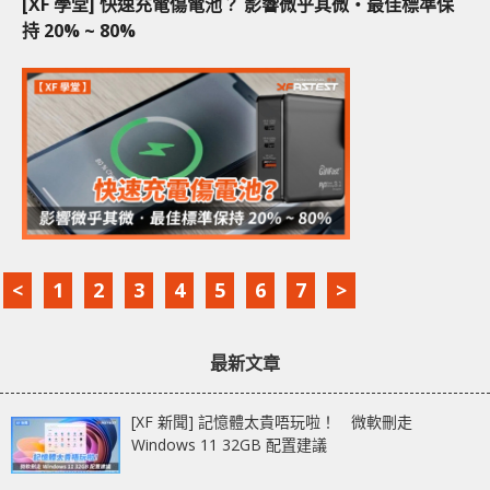
[XF 學堂] 快速充電傷電池？ 影響微乎其微‧最佳標準保
持 20% ~ 80%
<
1
2
3
4
5
6
7
>
最新文章
[XF 新聞] 記憶體太貴唔玩啦！ 微軟刪走
Windows 11 32GB 配置建議