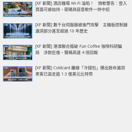
[XF 新聞] 酒店機場 Wi-Fi 淪陷！ 微軟警告：登入
頁面可被劫持，密碼與惡意軟件一併中招
[XF 新聞] 數千台伺服器被後門攻擊 主機板控制器
漏洞部分甚至超過 10 年歷史
[XF 新聞] 港澳聯合搗破 Fun Coffee 咖啡科研騙
局 涉款近億‧聲稱高達 4 倍回報
[XF 新聞] Coldcard 離線「冷錢包」爆出致命漏洞
黑客已盜走逾 1.3 億美元比特幣