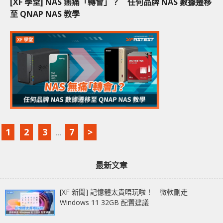
[XF 學堂] NAS 無痛「轉會」？ 任何品牌 NAS 數據遷移
至 QNAP NAS 教學
1
2
3
...
7
>
最新文章
[XF 新聞] 記憶體太貴唔玩啦！ 微軟刪走
Windows 11 32GB 配置建議