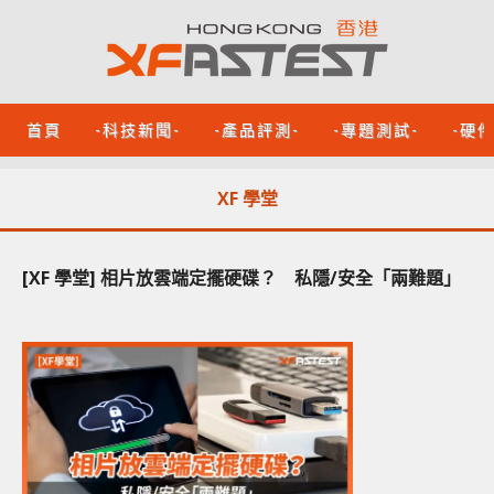
首頁
-科技新聞-
-產品評測-
-專題測試-
-硬
XF 學堂
[XF 學堂] 相片放雲端定擺硬碟？ 私隱/安全「兩難題」