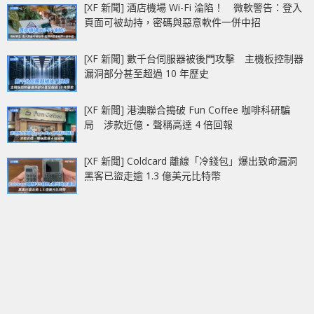
[XF 新聞] 酒店機場 Wi-Fi 淪陷！ 微軟警告：登入
頁面可被劫持，密碼與惡意軟件一併中招
[XF 新聞] 數千台伺服器被後門攻擊 主機板控制器
漏洞部分甚至超過 10 年歷史
[XF 新聞] 港澳聯合搗破 Fun Coffee 咖啡科研騙
局 涉款近億‧聲稱高達 4 倍回報
[XF 新聞] Coldcard 離線「冷錢包」爆出致命漏洞
黑客已盜走逾 1.3 億美元比特幣