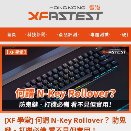
首頁
-科技新聞-
-產品評測-
-專題測試-
-硬
[XF 學堂] 何謂 N-Key Rollover？ 防鬼
鍵‧打機必備 看不見但實用！