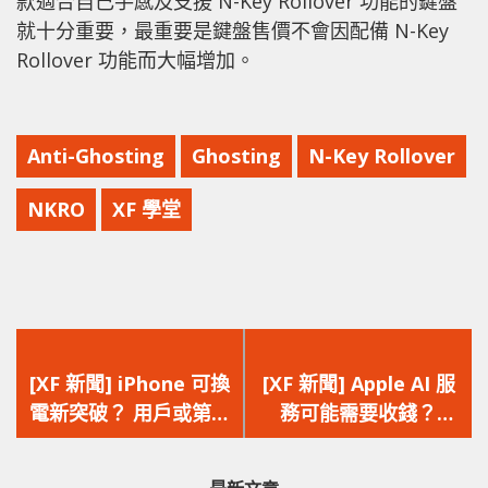
款適合自己手感及支援 N-Key Rollover 功能的鍵盤
就十分重要，最重要是鍵盤售價不會因配備 N-Key
Rollover 功能而大幅增加。
Anti-Ghosting
Ghosting
N-Key Rollover
NKRO
XF 學堂
上
下
一
一
[XF 新聞] iPhone 可換
[XF 新聞] Apple AI 服
篇
篇
電新突破？ 用戶或第三
務可能需要收錢？
文
文
方更容易換電池
Apple Intelligence+
章：
章：
或者會提供更多功能