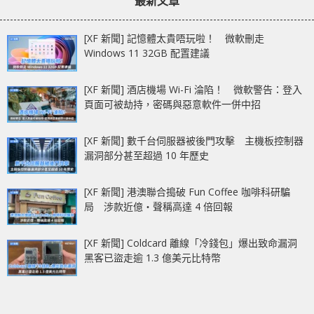
最新文章
[XF 新聞] 記憶體太貴唔玩啦！ 微軟刪走
Windows 11 32GB 配置建議
[XF 新聞] 酒店機場 Wi-Fi 淪陷！ 微軟警告：登入
頁面可被劫持，密碼與惡意軟件一併中招
[XF 新聞] 數千台伺服器被後門攻擊 主機板控制器
漏洞部分甚至超過 10 年歷史
[XF 新聞] 港澳聯合搗破 Fun Coffee 咖啡科研騙
局 涉款近億‧聲稱高達 4 倍回報
[XF 新聞] Coldcard 離線「冷錢包」爆出致命漏洞
黑客已盜走逾 1.3 億美元比特幣