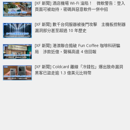
[XF 新聞] 酒店機場 Wi-Fi 淪陷！ 微軟警告：登入
頁面可被劫持，密碼與惡意軟件一併中招
[XF 新聞] 數千台伺服器被後門攻擊 主機板控制器
漏洞部分甚至超過 10 年歷史
[XF 新聞] 港澳聯合搗破 Fun Coffee 咖啡科研騙
局 涉款近億‧聲稱高達 4 倍回報
[XF 新聞] Coldcard 離線「冷錢包」爆出致命漏洞
黑客已盜走逾 1.3 億美元比特幣