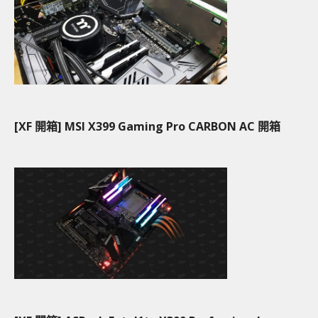
[XF 開箱] MSI X399 Gaming Pro CARBON AC 開箱