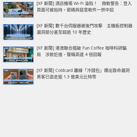
[XF 新聞] 酒店機場 Wi-Fi 淪陷！ 微軟警告：登入
頁面可被劫持，密碼與惡意軟件一併中招
[XF 新聞] 數千台伺服器被後門攻擊 主機板控制器
漏洞部分甚至超過 10 年歷史
[XF 新聞] 港澳聯合搗破 Fun Coffee 咖啡科研騙
局 涉款近億‧聲稱高達 4 倍回報
[XF 新聞] Coldcard 離線「冷錢包」爆出致命漏洞
黑客已盜走逾 1.3 億美元比特幣