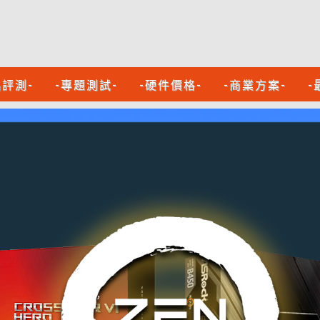
品評測-
-專題測試-
-硬件價格-
-商業方案-
-