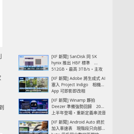
列
[XF 新聞] SanDisk 同 SK
hynix 推出 HBF 標準
512GB‧最高 3TB/s‧主攻
AI 記憶體
家
[XF 新聞] Adobe 將生成式 AI
塞入 Project Indigo 相機
App 可即影即改相
[XF 新聞] Winamp 夥拍
Deezer 準備強勢回歸 2027
裝到
上半年登場‧重新定義串流音
樂播放器
[XF 新聞] Android Auto 終於
加入車速表 現階段只向部分