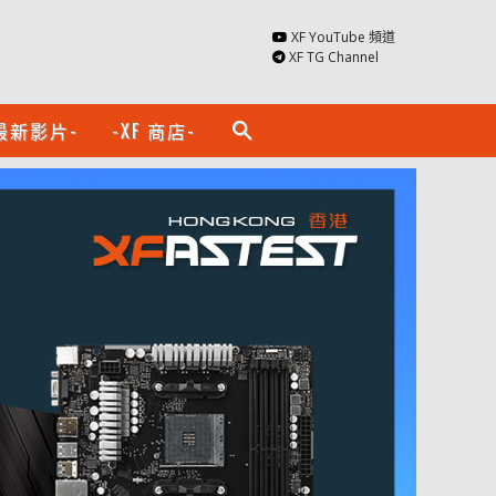
XF YouTube 頻道
XF TG Channel
最新影片-
-XF 商店-
search