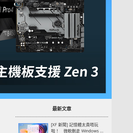
最新文章
[XF 新聞] 記憶體太貴唔玩
啦！ 微軟刪走 Windows 11