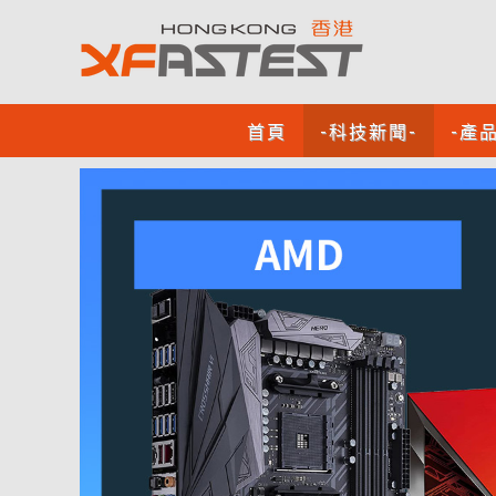
首頁
-科技新聞-
-產