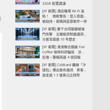
32GB 配置建議
[XF 新聞] 酒店機場 Wi-Fi 淪
陷！ 微軟警告：登入頁面可
竟
被劫持，密碼與惡意軟件一併
中招
[XF 新聞] 數千台伺服器被後
門攻擊 主機板控制器漏洞部
分甚至超過 10 年歷史
[XF 新聞] 港澳聯合搗破 Fun
Coffee 咖啡科研騙局 涉款
近億‧聲稱高達 4 倍回報
[XF 新聞] Coldcard 離線「冷
錢包」爆出致命漏洞 黑客已
盜走逾 1.3 億美元比特幣