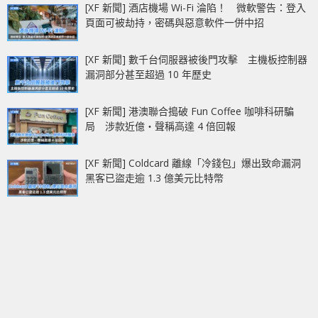
[XF 新聞] 酒店機場 Wi-Fi 淪陷！ 微軟警告：登入
頁面可被劫持，密碼與惡意軟件一併中招
[XF 新聞] 數千台伺服器被後門攻擊 主機板控制器
漏洞部分甚至超過 10 年歷史
[XF 新聞] 港澳聯合搗破 Fun Coffee 咖啡科研騙
局 涉款近億‧聲稱高達 4 倍回報
[XF 新聞] Coldcard 離線「冷錢包」爆出致命漏洞
黑客已盜走逾 1.3 億美元比特幣