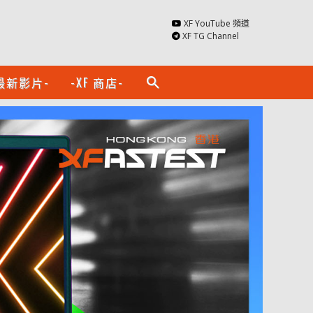
XF YouTube 頻道
XF TG Channel
最新影片-
-XF 商店-
search