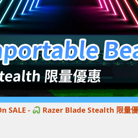
n SALE -
Razer Blade Stealth 限量