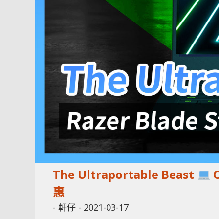
The Ultraportable Beast
O
惠
-
軒仔
-
2021-03-17