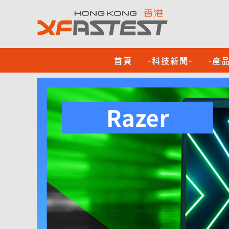
首頁
-科技新聞-
-產