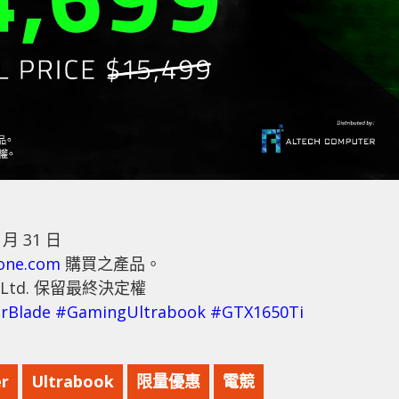
 月 31 日
one.com
購買之產品。
m Ltd. 保留最終決定權
rBlade
#GamingUltrabook
#GTX1650Ti
r
Ultrabook
限量優惠
電競