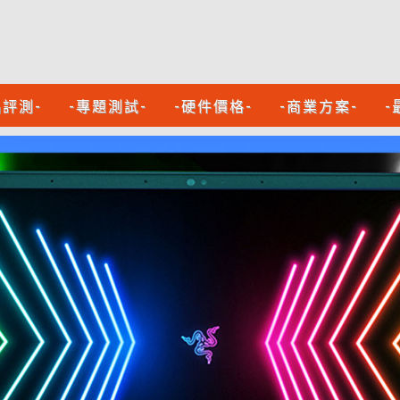
品評測-
-專題測試-
-硬件價格-
-商業方案-
-