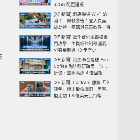
32GB 配置建議
[XF 新聞] 酒店機場 Wi-Fi 淪
陷！ 微軟警告：登入頁面可
被劫持，密碼與惡意軟件一併
中招
[XF 新聞] 數千台伺服器被後
門攻擊 主機板控制器漏洞部
分甚至超過 10 年歷史
極
[XF 新聞] 港澳聯合搗破 Fun
Coffee 咖啡科研騙局 涉款
近億‧聲稱高達 4 倍回報
[XF 新聞] Coldcard 離線「冷
錢包」爆出致命漏洞 黑客已
盜走逾 1.3 億美元比特幣