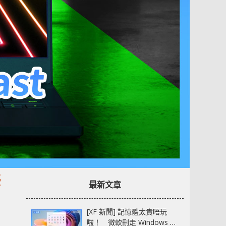
優
最新文章
[XF 新聞] 記憶體太貴唔玩
啦！ 微軟刪走 Windows 11