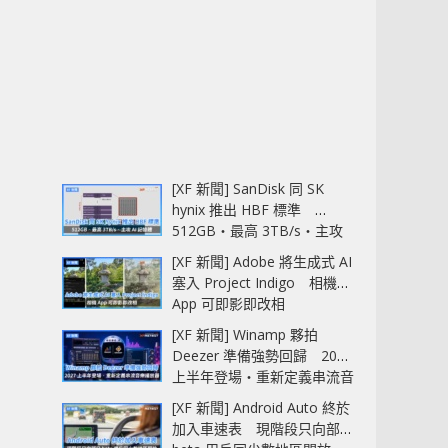
[XF 新聞] SanDisk 同 SK
hynix 推出 HBF 標準
512GB‧最高 3TB/s‧主攻
AI 記憶體
[XF 新聞] Adobe 將生成式 AI
塞入 Project Indigo 相機
App 可即影即改相
[XF 新聞] Winamp 夥拍
Deezer 準備強勢回歸 2027
上半年登場‧重新定義串流音
樂播放器
[XF 新聞] Android Auto 終於
加入車速表 現階段只向部分