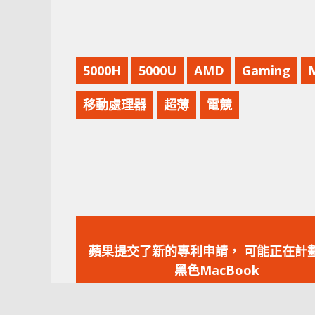
5000H
5000U
AMD
Gaming
移動處理器
超薄
電競
上
一
蘋果提交了新的專利申請， 可能正在計
篇
黑色MacBook
文
章：