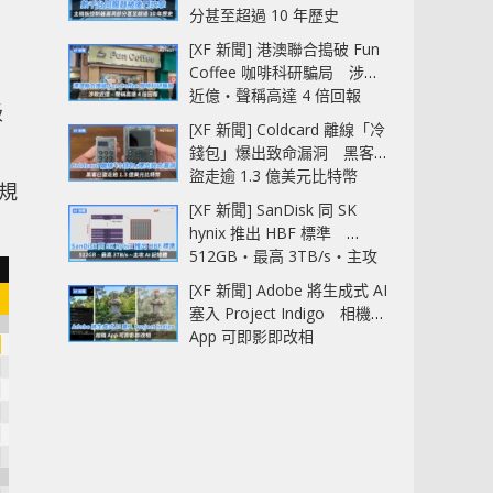
分甚至超過 10 年歷史
[XF 新聞] 港澳聯合搗破 Fun
Coffee 咖啡科研騙局 涉款
近億‧聲稱高達 4 倍回報
級
[XF 新聞] Coldcard 離線「冷
錢包」爆出致命漏洞 黑客已
盜走逾 1.3 億美元比特幣
與規
[XF 新聞] SanDisk 同 SK
hynix 推出 HBF 標準
512GB‧最高 3TB/s‧主攻
AI 記憶體
[XF 新聞] Adobe 將生成式 AI
塞入 Project Indigo 相機
App 可即影即改相