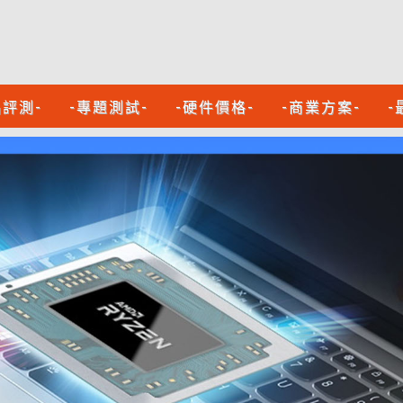
品評測-
-專題測試-
-硬件價格-
-商業方案-
-