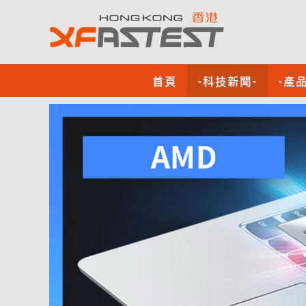
首頁
-科技新聞-
-產