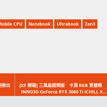
Mobile CPU
Notebook
Ultrabook
Zen3
下
一
劃推出
[XF 開箱] 三風扇超頻版 卡頂 RGB 更搶眼
篇
INNO3D GeForce RTX 3060 Ti iCHILL X3
文
RED
章：