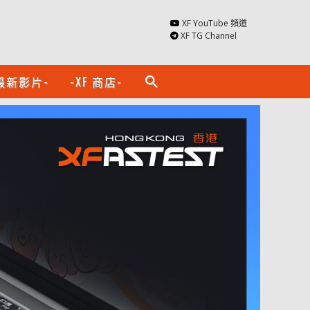
XF YouTube 頻道
XF TG Channel
最新影片-
-XF 商店-
search