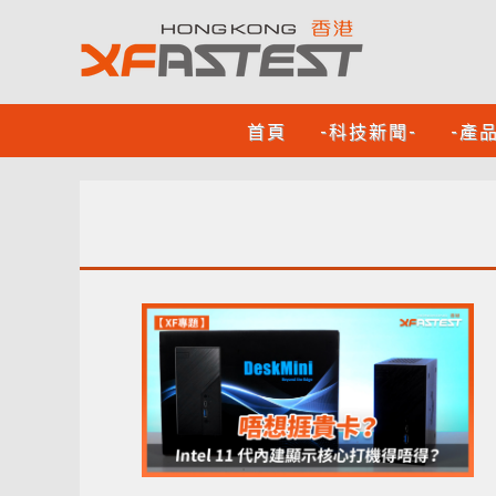
首頁
-科技新聞-
-產