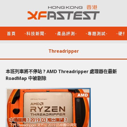
首頁
-科技新聞-
-產品評測-
-專題測試-
-硬
Threadripper
本班列車將不停站 ? AMD Threadripper 處理器在最新
RoadMap 中被剔除