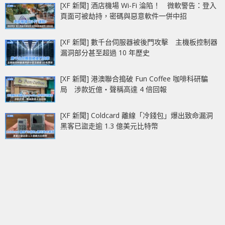
[XF 新聞] 酒店機場 Wi-Fi 淪陷！ 微軟警告：登入
頁面可被劫持，密碼與惡意軟件一併中招
[XF 新聞] 數千台伺服器被後門攻擊 主機板控制器
漏洞部分甚至超過 10 年歷史
[XF 新聞] 港澳聯合搗破 Fun Coffee 咖啡科研騙
局 涉款近億‧聲稱高達 4 倍回報
[XF 新聞] Coldcard 離線「冷錢包」爆出致命漏洞
黑客已盜走逾 1.3 億美元比特幣