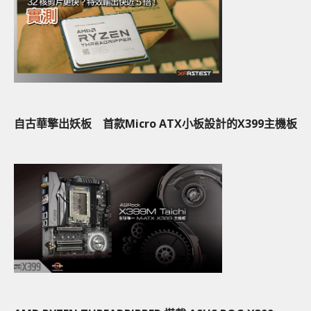
自古華擎出妖板 首款Micro ATX小板設計的X399主機板