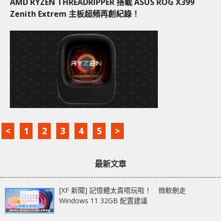
AMD RYZEN THREADRIPPER 搭載 ASUS ROG X399
Zenith Extrem 主板超頻再創紀錄！
<
1
2
3
4
5
>
最新文章
[XF 新聞] 記憶體太貴唔玩啦！ 微軟刪走
Windows 11 32GB 配置建議