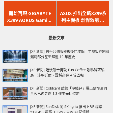
上
下
一
一
鷹雄再現 GIGABYTE
ASUS 推出全新X399系
篇
篇
X399 AORUS Gaming
列主機板 剽悍效能 ‧
文
文
7
無懈可擊！
章：
章：
最新文章
[XF 新聞] 數千台伺服器被後門攻擊 主機板控制器
漏洞部分甚至超過 10 年歷史
[XF 新聞] 港澳聯合搗破 Fun Coffee 咖啡科研騙
局 涉款近億‧聲稱高達 4 倍回報
[XF 新聞] Coldcard 離線「冷錢包」爆出致命漏洞
黑客已盜走逾 1.3 億美元比特幣
[XF 新聞] SanDisk 同 SK hynix 推出 HBF 標準
512GB‧最高 3TB/s‧主攻 AI 記憶體