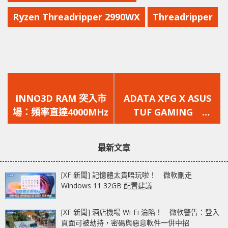
Ryzen Threadripper 2990WX
Threadripper
上
下
一
一
INNO3D RAM 突入市
ADATA XPG X ASUS
篇
篇
場：頻率直達4000MHz
TUF GAMING
文
文
SPECTRIX D41 電競特
章：
章：
工版
最新文章
[XF 新聞] 記憶體太貴唔玩啦！ 微軟刪走
Windows 11 32GB 配置建議
[XF 新聞] 酒店機場 Wi-Fi 淪陷！ 微軟警告：登入
頁面可被劫持，密碼與惡意軟件一併中招