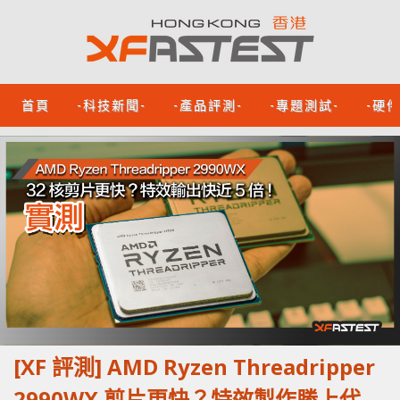
首頁
-科技新聞-
-產品評測-
-專題測試-
-硬
[XF 評測] AMD Ryzen Threadripper
2990WX 剪片更快？特效製作勝上代