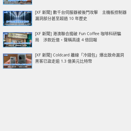
[XF 新聞] 數千台伺服器被後門攻擊 主機板控制器
漏洞部分甚至超過 10 年歷史
[XF 新聞] 港澳聯合搗破 Fun Coffee 咖啡科研騙
局 涉款近億‧聲稱高達 4 倍回報
[XF 新聞] Coldcard 離線「冷錢包」爆出致命漏洞
黑客已盜走逾 1.3 億美元比特幣