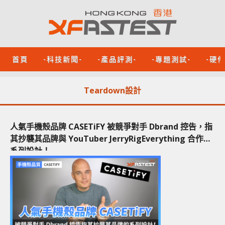
首頁
-科技新聞-
-產品評測-
-專題測試-
-硬
Teardown設計
人氣手機殼品牌 CASETiFY 被競爭對手 Dbrand 控告，指
其抄襲其品牌與 YouTuber JerryRigEverything 合作的
系列設計！