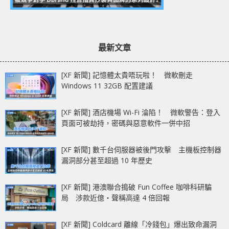
最新文章
[XF 新聞] 記憶體太貴唔玩啦！ 微軟刪走
Windows 11 32GB 配置建議
[XF 新聞] 酒店機場 Wi-Fi 淪陷！ 微軟警告：登入
頁面可被劫持，密碼與惡意軟件一併中招
[XF 新聞] 數千台伺服器被後門攻擊 主機板控制器
漏洞部分甚至超過 10 年歷史
[XF 新聞] 港澳聯合搗破 Fun Coffee 咖啡科研騙
局 涉款近億‧聲稱高達 4 倍回報
[XF 新聞] Coldcard 離線「冷錢包」爆出致命漏洞