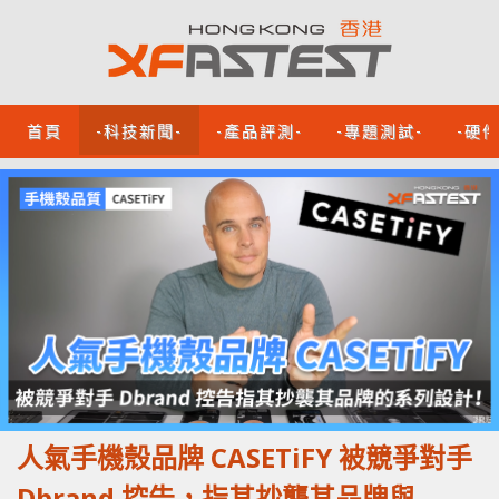
首頁
-科技新聞-
-產品評測-
-專題測試-
-硬
人氣手機殼品牌 CASETiFY 被競爭對手
Dbrand 控告，指其抄襲其品牌與