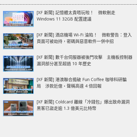
[XF 新聞] 記憶體太貴唔玩啦！ 微軟刪走
Windows 11 32GB 配置建議
[XF 新聞] 酒店機場 Wi-Fi 淪陷！ 微軟警告：登入
頁面可被劫持，密碼與惡意軟件一併中招
[XF 新聞] 數千台伺服器被後門攻擊 主機板控制器
漏洞部分甚至超過 10 年歷史
[XF 新聞] 港澳聯合搗破 Fun Coffee 咖啡科研騙
局 涉款近億‧聲稱高達 4 倍回報
[XF 新聞] Coldcard 離線「冷錢包」爆出致命漏洞
黑客已盜走逾 1.3 億美元比特幣