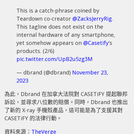
This is a catch-phrase coined by
Teardown co-creator
@ZacksJerryRig
.
This tagline does not exist on the
internal hardware of any smartphone,
yet somehow appears on
@Casetify
’s
products. (2/6)
pic.twitter.com/UpB2u5zg3M
— dbrand (@dbrand)
November 23,
2023
為此，Dbrand 在加拿大法院對 CASETiFY 提起聯邦
訴訟，並尋求八位數的賠償。同時，Dbrand 也推出
了新的 X-ray 手機殼產品，這可能是為了支援其對
CASETiFY 的法律行動。
資料來源：
TheVerge