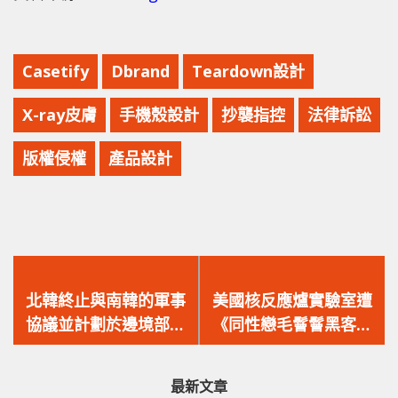
Casetify
Dbrand
Teardown設計
X-ray皮膚
手機殼設計
抄襲指控
法律訴訟
版權侵權
產品設計
上
下
一
一
北韓終止與南韓的軍事
美國核反應爐實驗室遭
篇
篇
協議並計劃於邊境部署
《同性戀毛鬙鬙黑客》
文
文
新武器！
攻擊，要求實驗室製造
章：
章：
「貓人突變體」？
最新文章