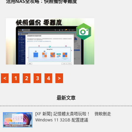
活用NAS全攻略：快照備份零難度
<
1
2
3
4
>
最新文章
[XF 新聞] 記憶體太貴唔玩啦！ 微軟刪走
Windows 11 32GB 配置建議