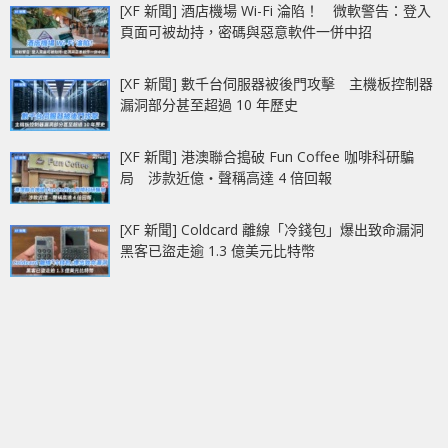
[XF 新聞] 酒店機場 Wi-Fi 淪陷！ 微軟警告：登入
頁面可被劫持，密碼與惡意軟件一併中招
[XF 新聞] 數千台伺服器被後門攻擊 主機板控制器
漏洞部分甚至超過 10 年歷史
[XF 新聞] 港澳聯合搗破 Fun Coffee 咖啡科研騙
局 涉款近億‧聲稱高達 4 倍回報
[XF 新聞] Coldcard 離線「冷錢包」爆出致命漏洞
黑客已盜走逾 1.3 億美元比特幣