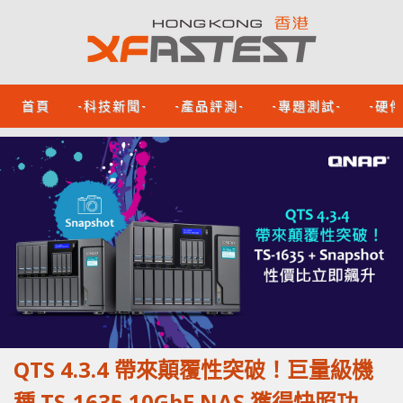
首頁
-科技新聞-
-產品評測-
-專題測試-
-硬
QTS 4.3.4 帶來顛覆性突破！巨量級機
種 TS-1635 10GbE NAS 獲得快照功