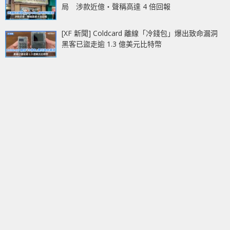
局 涉款近億‧聲稱高達 4 倍回報
[XF 新聞] Coldcard 離線「冷錢包」爆出致命漏洞
黑客已盜走逾 1.3 億美元比特幣