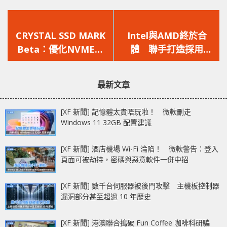
上
下
一
一
CRYSTAL SSD MARK
Intel與AMD終於合
篇
篇
Beta：優化NVME固
體 聯手打造採用
文
文
態硬碟
HBM2的高效內顯處理
章：
章：
器
最新文章
[XF 新聞] 記憶體太貴唔玩啦！ 微軟刪走
Windows 11 32GB 配置建議
[XF 新聞] 酒店機場 Wi-Fi 淪陷！ 微軟警告：登入
頁面可被劫持，密碼與惡意軟件一併中招
[XF 新聞] 數千台伺服器被後門攻擊 主機板控制器
漏洞部分甚至超過 10 年歷史
[XF 新聞] 港澳聯合搗破 Fun Coffee 咖啡科研騙