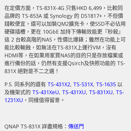
在定價方面，TS-831X-4G 只售HKD 6,499，比較同
品牌的 TS-853A 或 Synology 的 DS1817+，不但價
錢較便宜，還可以加裝QM2擴充卡，使SSD不必佔用
硬碟插槽，更在 10GbE 加持下傳輸效能更『秒殺』
這 2 台較高階的NAS，性價比爆錶；雖然在功能上可
能比較輸蝕，如無法在TS-831X上運行VM，沒有
HDMI等，在如果用家買NAS的目的只是存放檔案或
進行備份的話，仍然有支援Qsirch及快照功能的 TS-
831X 絕對是不二之選！
P.S. 同系列的還有
TS-431X2
,
TS-531X
,
TS-1635
以
及機架式的
TS-431XeU
,
TS-431XU
,
TS-831XU
,
TS-
1231XU
，同樣值得留意。
QNAP TS-831X 詳盡規格：
傳送門