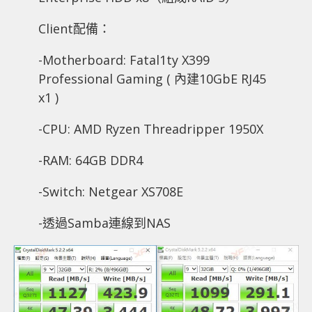
Client配備：
-Motherboard: Fatal1ty X399
Professional Gaming ( 內建10GbE RJ45
x1 )
-CPU: AMD Ryzen Threadripper 1950X
-RAM: 64GB DDR4
-Switch: Netgear XS708E
-透過Samba連線到NAS