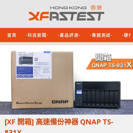
首頁
-科技新聞-
-產品評測-
-專題測試-
-硬
[XF 開箱] 高速備份神器 QNAP TS-
831X