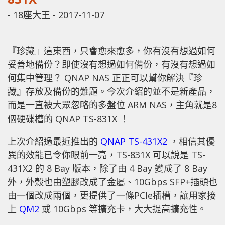
-
18座大王
-
2017-11-07
『珍藏』這東西，只會愈來愈多，你有沒有想過如何
妥善地備份？即使沒有想過如何備份，有沒有想過如
何集中管理？ QNAP NAS 正正可以幫你解決『珍
藏』存放及備份的難題。今次介紹的並不是新產品，
而是一直被大眾忽略的多盤位 ARM NAS，主角就是8
個硬碟槽的 QNAP TS-831X ！
上次介紹過最近推出的
QNAP TS-431X2
，相信其優
異的效能已令你眼前一亮，TS-831X 可以說是 TS-
431X2 的 8 Bay 版本，除了由 4 Bay 變成了 8 Bay
外，外殼也由塑膠改成了金屬、10Gbps SFP+插頭也
由一個改成兩個，更提供了一條PCIe插槽，讓用家接
上
QM2
或 10Gbps 等擴充卡，大大提高擴充性。