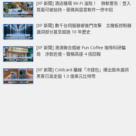
[XF 新聞] 酒店機場 Wi-Fi 淪陷！ 微軟警告：登入
頁面可被劫持，密碼與惡意軟件一併中招
[XF 新聞] 數千台伺服器被後門攻擊 主機板控制器
漏洞部分甚至超過 10 年歷史
[XF 新聞] 港澳聯合搗破 Fun Coffee 咖啡科研騙
局 涉款近億‧聲稱高達 4 倍回報
[XF 新聞] Coldcard 離線「冷錢包」爆出致命漏洞
黑客已盜走逾 1.3 億美元比特幣