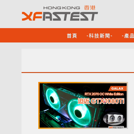
首頁
-科技新聞-
-產