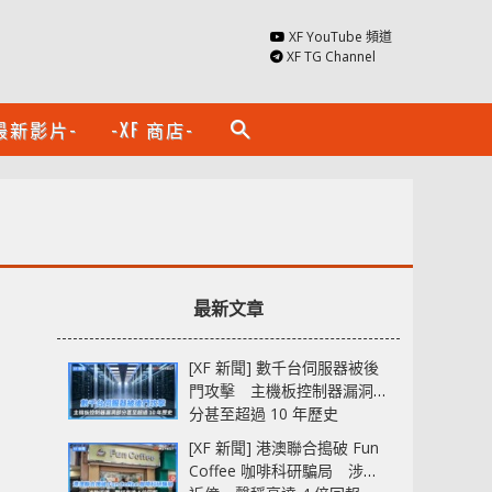
XF YouTube 頻道
XF TG Channel
最新影片-
-XF 商店-
search
最新文章
[XF 新聞] 數千台伺服器被後
門攻擊 主機板控制器漏洞部
分甚至超過 10 年歷史
[XF 新聞] 港澳聯合搗破 Fun
Coffee 咖啡科研騙局 涉款