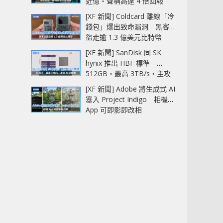
近億‧聲稱高達 4 倍回報
[XF 新聞] Coldcard 離線「冷
錢包」爆出致命漏洞 黑客已
盜走逾 1.3 億美元比特幣
[XF 新聞] SanDisk 同 SK
hynix 推出 HBF 標準
512GB‧最高 3TB/s‧主攻
AI 記憶體
[XF 新聞] Adobe 將生成式 AI
塞入 Project Indigo 相機
App 可即影即改相