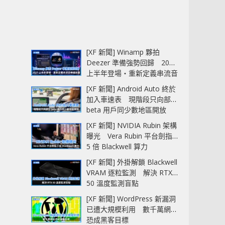
[XF 新聞] Winamp 夥拍
Deezer 準備強勢回歸 2027
上半年登場‧重新定義串流音
樂播放器
[XF 新聞] Android Auto 終於
加入車速表 現階段只向部分
beta 用戶同少數地區開放
[XF 新聞] NVIDIA Rubin 架構
曝光 Vera Rubin 平台劍指
5 倍 Blackwell 算力
[XF 新聞] 外掛解鎖 Blackwell
VRAM 逐粒監測 解決 RTX
50 溫度監測盲點
[XF 新聞] WordPress 新漏洞
已遭大規模利用 數千萬網站
恐成黑客目標