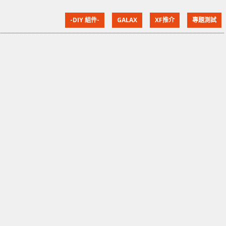
Ti 開售以來貨源都不算充足，令到售價高企不下，讓一
-DIY 組件-
GALAX
XF推介
專題測試
眾有意升級的用家卻步。隨著低一級的 RTX 2070 解
禁，在售價較「親民」下相信更能吸引到一班玩家，但
究竟實際效能比 RTX 2080 和 RTX 2080 Ti 相差多少，
XF 就率先為大家測試。