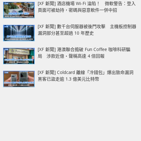
[XF 新聞] 酒店機場 Wi-Fi 淪陷！ 微軟警告：登入
頁面可被劫持，密碼與惡意軟件一併中招
[XF 新聞] 數千台伺服器被後門攻擊 主機板控制器
漏洞部分甚至超過 10 年歷史
[XF 新聞] 港澳聯合搗破 Fun Coffee 咖啡科研騙
局 涉款近億‧聲稱高達 4 倍回報
[XF 新聞] Coldcard 離線「冷錢包」爆出致命漏洞
黑客已盜走逾 1.3 億美元比特幣