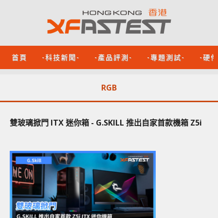
首頁
-科技新聞-
-產品評測-
-專題測試-
-硬
RGB
雙玻璃掀門 ITX 迷你箱 - G.SKILL 推出自家首款機箱 Z5i