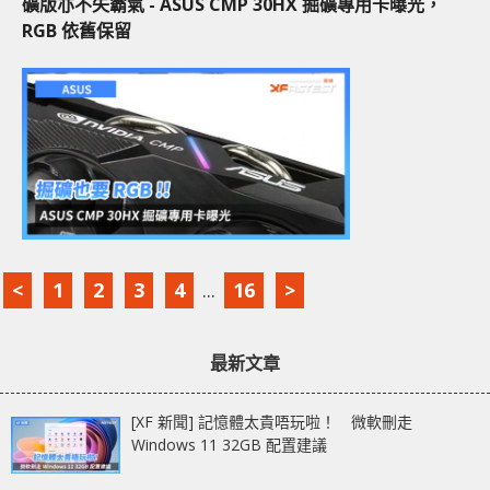
礦版亦不失霸氣 - ASUS CMP 30HX 掘礦專用卡曝光，
RGB 依舊保留
<
1
2
3
4
...
16
>
最新文章
[XF 新聞] 記憶體太貴唔玩啦！ 微軟刪走
Windows 11 32GB 配置建議