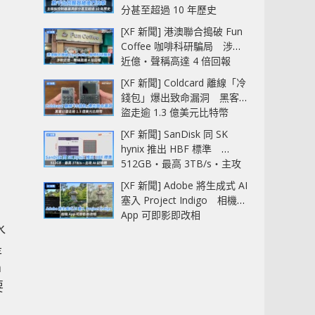
分甚至超過 10 年歷史
[XF 新聞] 港澳聯合搗破 Fun
Coffee 咖啡科研騙局 涉款
近億‧聲稱高達 4 倍回報
[XF 新聞] Coldcard 離線「冷
錢包」爆出致命漏洞 黑客已
盜走逾 1.3 億美元比特幣
[XF 新聞] SanDisk 同 SK
hynix 推出 HBF 標準
512GB‧最高 3TB/s‧主攻
AI 記憶體
[XF 新聞] Adobe 將生成式 AI
塞入 Project Indigo 相機
App 可即影即改相
水
是
m
要