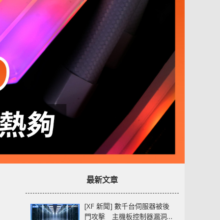
最新文章
[XF 新聞] 數千台伺服器被後
門攻擊 主機板控制器漏洞部