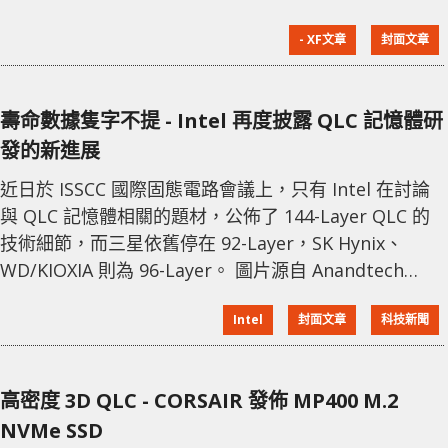
（Gen3、Gen4、Gen5）、容量與及廠商所標示的讀
- XF文章
封面文章
取/寫入速度。不過，部份關於 NVMe SSD 的資料大家
或者都會忽略，而這些規格或者會直接影響到 NVMe
SSD 的品質甚至是使用壽命。 SLC、MLC、TLC 還是
壽命數據隻字不提 - Intel 再度披露 QLC 記憶體研
QLC？ 與傳
發的新進展
近日於 ISSCC 國際固態電路會議上，只有 Intel 在討論
與 QLC 記憶體相關的題材，公佈了 144-Layer QLC 的
技術細節，而三星依舊停在 92-Layer，SK Hynix、
WD/KIOXIA 則為 96-Layer。 圖片源自 Anandtech
Intel 144-Layer QLC 記憶體顆粒單 Die 容量依然為
Intel
封面文章
科技新聞
1Tb (128GB)，不過面積由 114.6 mm2 縮小到 74.0
mm2，儲存密度由 8.9Gb/mm2 提升到 13.8Gb/mm2
高密度 3D QLC - CORSAIR 發佈 MP400 M.2
NVMe SSD