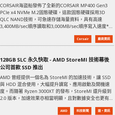
CORSAIR海盜船發佈了全新的CORSAIR MP400 Gen3
PCIe x4 NVMe M.2固態硬碟，這款固態硬碟採用3D
QLC NAND技術，可急速存儲海量資料，具有高達
3,400MB/sec順序讀取和3,000MB/sec順序寫入速度*。
MP400現有1TB、2TB或4TB容量可供選購，8TB容量
Corsair
廠商資訊
即將推出。 MP400採用M.2 2280工業標準的NVMe外形
設計，可方便地直接插入主機板，具有更好的相容性和
高頻寬性能，同時其高密度3D QLC NAND記憶體比上一
128GB SLC 永久快取 - AMD StoreMI 技術幕後
代
公司首款 SSD 推出
AMD 曾經提供一個名為 StoreMI 的加速技術，讓 SSD
與 HDD 混合使用，大幅提升讀寫、應用啟動及開機速
度。而隨著 Ryzen 3000XT 的發布，StoreMI 還升級到
2.0 版本，加速效果亦相當明顯，且對數據安全也更有保
障。這個技術並不是 AMD 自家研發的，而是來自一間
AMD
科技新聞
速。資訊
名為 Enmotus 的公司，採用他們的 FuzeDrive 軟件提