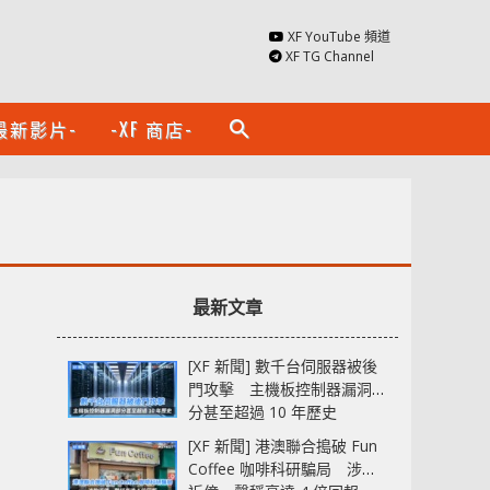
XF YouTube 頻道
XF TG Channel
最新影片-
-XF 商店-
search
最新文章
[XF 新聞] 數千台伺服器被後
門攻擊 主機板控制器漏洞部
分甚至超過 10 年歷史
[XF 新聞] 港澳聯合搗破 Fun
Coffee 咖啡科研騙局 涉款