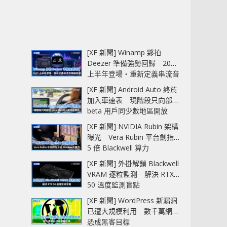
[XF 新聞] Winamp 夥拍
Deezer 準備強勢回歸 2027
上半年登場‧重新定義串流音
樂播放器
[XF 新聞] Android Auto 終於
加入車速表 現階段只向部分
beta 用戶同少數地區開放
[XF 新聞] NVIDIA Rubin 架構
曝光 Vera Rubin 平台劍指
5 倍 Blackwell 算力
[XF 新聞] 外掛解鎖 Blackwell
VRAM 逐粒監測 解決 RTX
50 溫度監測盲點
[XF 新聞] WordPress 新漏洞
已遭大規模利用 數千萬網站
恐成黑客目標