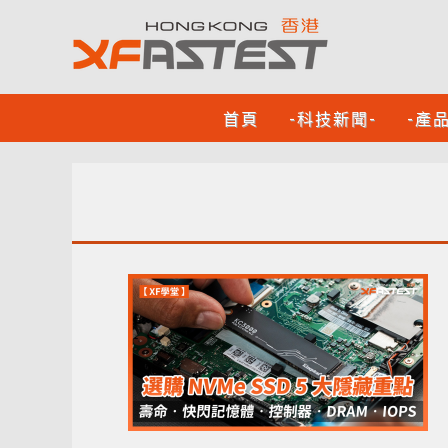
首頁
-科技新聞-
-產