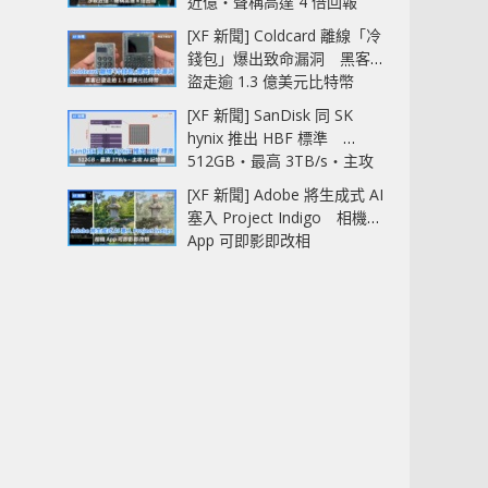
近億‧聲稱高達 4 倍回報
[XF 新聞] Coldcard 離線「冷
錢包」爆出致命漏洞 黑客已
盜走逾 1.3 億美元比特幣
[XF 新聞] SanDisk 同 SK
hynix 推出 HBF 標準
512GB‧最高 3TB/s‧主攻
AI 記憶體
[XF 新聞] Adobe 將生成式 AI
塞入 Project Indigo 相機
App 可即影即改相