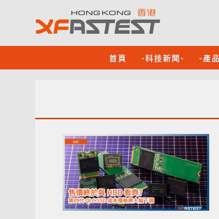
首頁
-科技新聞-
-產