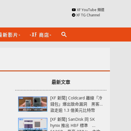
XF YouTube 頻道
XF TG Channel
最新影片-
-XF 商店-
search
最新文章
[XF 新聞] Coldcard 離線「冷
錢包」爆出致命漏洞 黑客已
盜走逾 1.3 億美元比特幣
[XF 新聞] SanDisk 同 SK
hynix 推出 HBF 標準