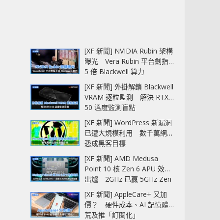
[XF 新聞] NVIDIA Rubin 架構
曝光 Vera Rubin 平台劍指
5 倍 Blackwell 算力
[XF 新聞] 外掛解鎖 Blackwell
VRAM 逐粒監測 解決 RTX
50 溫度監測盲點
[XF 新聞] WordPress 新漏洞
已遭大規模利用 數千萬網站
恐成黑客目標
[XF 新聞] AMD Medusa
Point 10 核 Zen 6 APU 效能
出爐 2GHz 已贏 5GHz Zen
5‧全速 5.4GHz 更拉開距離
[XF 新聞] AppleCare+ 又加
價？ 硬件成本、AI 記憶體
荒及推「訂閱化」