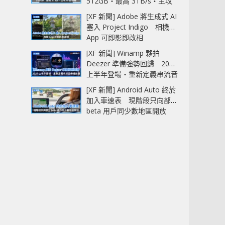
512GB‧最高 3TB/s‧主攻
AI 記憶體
[XF 新聞] Adobe 將生成式 AI
塞入 Project Indigo 相機
App 可即影即改相
[XF 新聞] Winamp 夥拍
Deezer 準備強勢回歸 2027
上半年登場‧重新定義串流音
樂播放器
[XF 新聞] Android Auto 終於
加入車速表 現階段只向部分
beta 用戶同少數地區開放