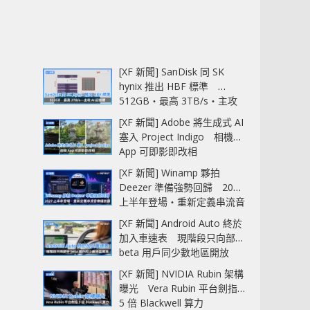
[XF 新聞] SanDisk 同 SK
hynix 推出 HBF 標準
512GB‧最高 3TB/s‧主攻
AI 記憶體
[XF 新聞] Adobe 將生成式 AI
塞入 Project Indigo 相機
App 可即影即改相
[XF 新聞] Winamp 夥拍
Deezer 準備強勢回歸 2027
上半年登場‧重新定義串流音
樂播放器
[XF 新聞] Android Auto 終於
加入車速表 現階段只向部分
beta 用戶同少數地區開放
[XF 新聞] NVIDIA Rubin 架構
曝光 Vera Rubin 平台劍指
5 倍 Blackwell 算力