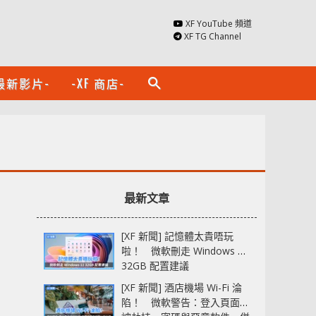
XF YouTube 頻道
XF TG Channel
最新影片-
-XF 商店-
search
最新文章
[XF 新聞] 記憶體太貴唔玩
啦！ 微軟刪走 Windows 11
32GB 配置建議
[XF 新聞] 酒店機場 Wi-Fi 淪
陷！ 微軟警告：登入頁面可