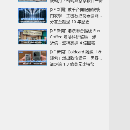
被劫持，密碼與惡意軟件一併
中招
[XF 新聞] 數千台伺服器被後
門攻擊 主機板控制器漏洞部
分甚至超過 10 年歷史
[XF 新聞] 港澳聯合搗破 Fun
Coffee 咖啡科研騙局 涉款
近億‧聲稱高達 4 倍回報
[XF 新聞] Coldcard 離線「冷
錢包」爆出致命漏洞 黑客已
盜走逾 1.3 億美元比特幣