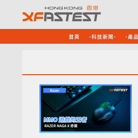
首頁
-科技新聞-
-產