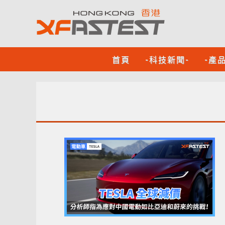
首頁
-科技新聞-
-產