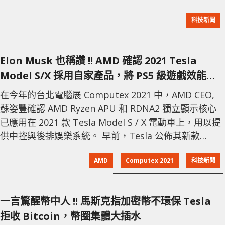
Model X。分析師認為，特斯拉此次調整價格是為了應
科技新聞
對在中國日益激烈的市場競爭，特別是來自本土品牌如
比亞迪和蔚來的挑戰。 這家由億萬富翁埃隆·馬斯克領導
的公司本月初報告稱，其第一季度的全球車輛交付量近
Elon Musk 也稱讚 !! AMD 確認 2021 Tesla
四年來首次下降。馬斯克在社交平台X上發文表示，特斯
Model S/X 採用自家產品，將 PS5 級遊戲效能帶
拉的價格必須經常變動，以使生產與需
上車
在今年的台北電腦展 Computex 2021 中，AMD CEO,
蘇姿豐確認 AMD Ryzen APU 和 RDNA2 獨立顯示核心
已應用在 2021 款 Tesla Model S / X 電動車上，用以提
供中控與後排娛樂系統。 早前，Tesla 公佈其新款
Model 電動車的娛樂系統可提供高達 10 TFLOPS 的運
AMD
Computex 2021
科技新聞
算力，運行「The Witcher 3」、「Fallout」等 3A 大
作無難度。直到這次 AMD 解禁公開這消息後，Tesla
CEO, Elon Mu
一言驚醒幣中人 !! 馬斯克指加密幣不環保 Tesla
拒收 Bitcoin，幣圈集體大插水