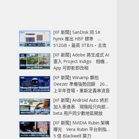
[XF 新聞] SanDisk 同 SK
hynix 推出 HBF 標準
512GB‧最高 3TB/s‧主攻
AI 記憶體
[XF 新聞] Adobe 將生成式 AI
塞入 Project Indigo 相機
App 可即影即改相
[XF 新聞] Winamp 夥拍
Deezer 準備強勢回歸 2027
上半年登場‧重新定義串流音
樂播放器
[XF 新聞] Android Auto 終於
加入車速表 現階段只向部分
beta 用戶同少數地區開放
[XF 新聞] NVIDIA Rubin 架構
曝光 Vera Rubin 平台劍指
5 倍 Blackwell 算力