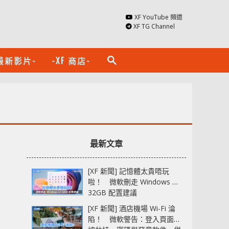
XF YouTube 頻道
XF TG Channel
最新影片-
-XF 商店-
search
最新文章
[XF 新聞] 記憶體太貴唔玩
啦！ 微軟刪走 Windows 11
32GB 配置建議
[XF 新聞] 酒店機場 Wi-Fi 淪
陷！ 微軟警告：登入頁面可