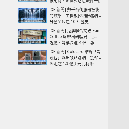
被劫持，密碼與惡意軟件一併
中招
[XF 新聞] 數千台伺服器被後
門攻擊 主機板控制器漏洞部
分甚至超過 10 年歷史
[XF 新聞] 港澳聯合搗破 Fun
Coffee 咖啡科研騙局 涉款
近億‧聲稱高達 4 倍回報
[XF 新聞] Coldcard 離線「冷
錢包」爆出致命漏洞 黑客已
盜走逾 1.3 億美元比特幣