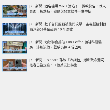
[XF 新聞] 酒店機場 Wi-Fi 淪陷！ 微軟警告：登入
頁面可被劫持，密碼與惡意軟件一併中招
[XF 新聞] 數千台伺服器被後門攻擊 主機板控制器
漏洞部分甚至超過 10 年歷史
[XF 新聞] 港澳聯合搗破 Fun Coffee 咖啡科研騙
局 涉款近億‧聲稱高達 4 倍回報
[XF 新聞] Coldcard 離線「冷錢包」爆出致命漏洞
黑客已盜走逾 1.3 億美元比特幣