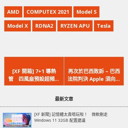
AMD
COMPUTEX 2021
Model S
Model X
RDNA2
RYZEN APU
Tesla
上
下
一
一
[XF 開箱] 7+1 導熱
再次於巴西敗訴 – 巴西
篇
篇
管 四風扇預設超頻‧
法院判決 Apple 須向使
文
文
加厚散熱器提升散
用者免費提供 iPhone
章：
章：
熱 INNO3D
12 充電器
最新文章
GeForce RTX 3080 Ti
iCHILL X4
[XF 新聞] 記憶體太貴唔玩啦！ 微軟刪走
Windows 11 32GB 配置建議