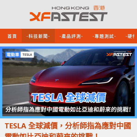
首頁
-科技新聞-
-產品評測-
-專題測試-
-硬
TESLA 全球減價，分析師指為應對中國
電動如比亞迪和蔚來的挑戰！