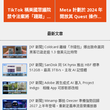
上
下
一
一
TikTok 稱美國眾議院
Meta 計劃於 2024 年
篇
篇
禁令法案將「踐踏」言
開放其 Quest 操作系
文
文
論自由！
統給第三方裝置製造
章：
章：
商！
最新文章
[XF 新聞] Coldcard 離線「冷錢包」爆出致命漏洞
黑客已盜走逾 1.3 億美元比特幣
[XF 新聞] SanDisk 同 SK hynix 推出 HBF 標準
512GB‧最高 3TB/s‧主攻 AI 記憶體
[XF 新聞] Adobe 將生成式 AI 塞入 Project
Indigo 相機 App 可即影即改相
[XF 新聞] Winamp 夥拍 Deezer 準備強勢回歸
2027 上半年登場‧重新定義串流音樂播放器