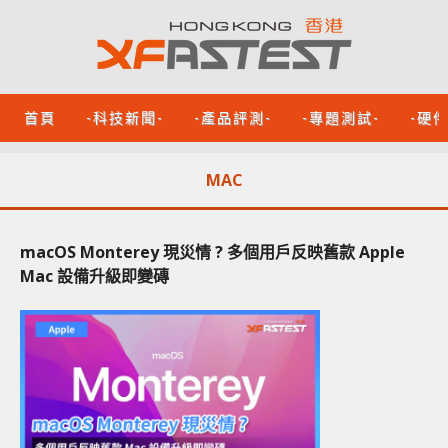
首頁
-科技新聞-
-產品評測-
-專題測試-
-硬
MAC
macOS Monterey 現災情 ? 多個用戶反映舊款 Apple
Mac 設備升級即變磚