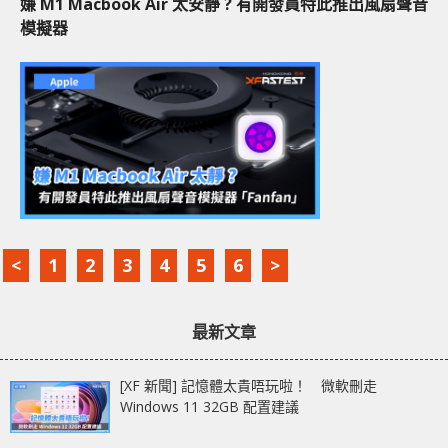
嫌 M1 Macbook Air 太安靜 ? 有開發員特此推出風扇聲音
模擬器
<
1
2
3
4
5
6
>
最新文章
[XF 新聞] 記憶體太貴唔玩啦！ 微軟刪走
Windows 11 32GB 配置建議