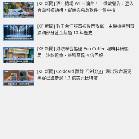
[XF 新聞] 酒店機場 Wi-Fi 淪陷！ 微軟警告：登入
頁面可被劫持，密碼與惡意軟件一併中招
[XF 新聞] 數千台伺服器被後門攻擊 主機板控制器
漏洞部分甚至超過 10 年歷史
[XF 新聞] 港澳聯合搗破 Fun Coffee 咖啡科研騙
局 涉款近億‧聲稱高達 4 倍回報
[XF 新聞] Coldcard 離線「冷錢包」爆出致命漏洞
黑客已盜走逾 1.3 億美元比特幣