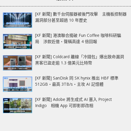
[XF 新聞] 數千台伺服器被後門攻擊 主機板控制器
漏洞部分甚至超過 10 年歷史
[XF 新聞] 港澳聯合搗破 Fun Coffee 咖啡科研騙
局 涉款近億‧聲稱高達 4 倍回報
[XF 新聞] Coldcard 離線「冷錢包」爆出致命漏洞
黑客已盜走逾 1.3 億美元比特幣
[XF 新聞] SanDisk 同 SK hynix 推出 HBF 標準
512GB‧最高 3TB/s‧主攻 AI 記憶體
[XF 新聞] Adobe 將生成式 AI 塞入 Project
Indigo 相機 App 可即影即改相