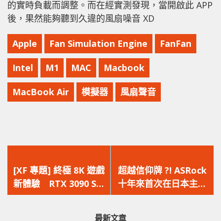
的實時負載而調整。而在經實測發現，當開啟此 APP
後，果然能夠聽到久違的風扇噪音 XD
Apple
Fan Simulation Engine
FanFan
Intel
M1
MAC
Macbook
MacBook Air
模擬器
風扇聲音
上
下
一
一
[XF 專題] 終極 8K 遊戲
超越信仰牌 ?! ASRock
篇
篇
新體驗 RTX 3090 SLI
十年來首次在日本主機
文
文
能否勝任？ 2K/4K/8K
板市場上擊敗 ASUS
章：
章：
遊戲實測
最新文章