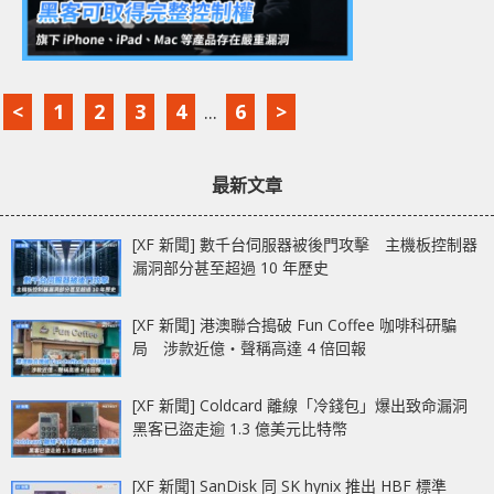
<
1
2
3
4
...
6
>
最新文章
[XF 新聞] 數千台伺服器被後門攻擊 主機板控制器
漏洞部分甚至超過 10 年歷史
[XF 新聞] 港澳聯合搗破 Fun Coffee 咖啡科研騙
局 涉款近億‧聲稱高達 4 倍回報
[XF 新聞] Coldcard 離線「冷錢包」爆出致命漏洞
黑客已盜走逾 1.3 億美元比特幣
[XF 新聞] SanDisk 同 SK hynix 推出 HBF 標準