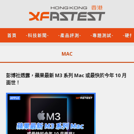
首頁
-科技新聞-
-產品評測-
-專題測試-
-硬
MAC
彭博社透露，蘋果最新 M3 系列 Mac 或最快於今年 10 月
面世！