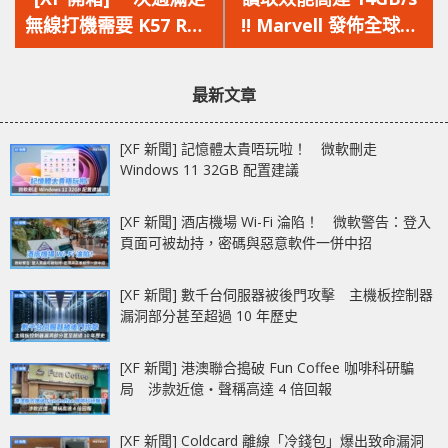
篇
篇
無線打機需要 K57 RGB
!! Marvell 發佈全球首
文
文
無線鍵盤 + HARPOON
個 PCI-E 5.0 NVMe
章：
章：
RGB 無線滑鼠 Corsair
SSD 控制晶片 Bravera
最新文章
Wireless Gaming
SC5
Bundle
[XF 新聞] 記憶體太貴唔玩啦！ 微軟刪走
Windows 11 32GB 配置建議
[XF 新聞] 酒店機場 Wi-Fi 淪陷！ 微軟警告：登入
頁面可被劫持，密碼與惡意軟件一併中招
[XF 新聞] 數千台伺服器被後門攻擊 主機板控制器
漏洞部分甚至超過 10 年歷史
[XF 新聞] 港澳聯合搗破 Fun Coffee 咖啡科研騙
局 涉款近億‧聲稱高達 4 倍回報
[XF 新聞] Coldcard 離線「冷錢包」爆出致命漏洞