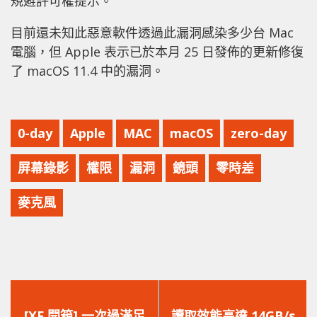
規避許可權提示。
目前還未知此惡意軟件透過此漏洞感染多少台 Mac
電腦，但 Apple 表示已於本月 25 日發佈的更新修復
了 macOS 11.4 中的漏洞。
0-day
Apple
MAC
macOS
zero-day
屏幕錄影
權限
漏洞
鏡頭
零時差
麥克風
上
下
一
一
[XF 開箱] 一次過滿足
讀取效能高達 14GB/s