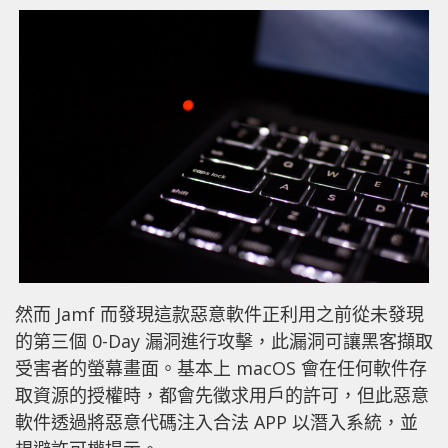
然而 Jamf 而發現這款惡意軟件正利用之前從未發現
的第三個 0-Day 漏洞進行攻擊，此漏洞可讓黑客擷取
受害者的螢幕畫面。基本上 macOS 會在任何軟件存
取資源的授權時，都會先徵求用戶的許可，但此惡意
軟件透過將惡意代碼注入合法 APP 以潛入系統，並