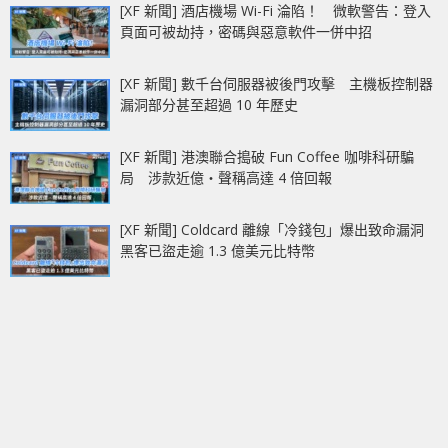
[XF 新聞] 酒店機場 Wi-Fi 淪陷！ 微軟警告：登入
頁面可被劫持，密碼與惡意軟件一併中招
[XF 新聞] 數千台伺服器被後門攻擊 主機板控制器
漏洞部分甚至超過 10 年歷史
[XF 新聞] 港澳聯合搗破 Fun Coffee 咖啡科研騙
局 涉款近億‧聲稱高達 4 倍回報
[XF 新聞] Coldcard 離線「冷錢包」爆出致命漏洞
黑客已盜走逾 1.3 億美元比特幣