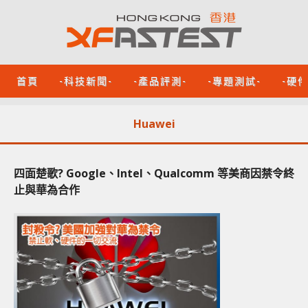
首頁
-科技新聞-
-產品評測-
-專題測試-
-硬
Huawei
四面楚歌? Google、Intel、Qualcomm 等美商因禁令終
止與華為合作