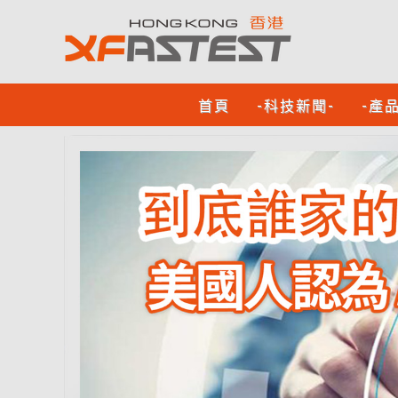
首頁
-科技新聞-
-產