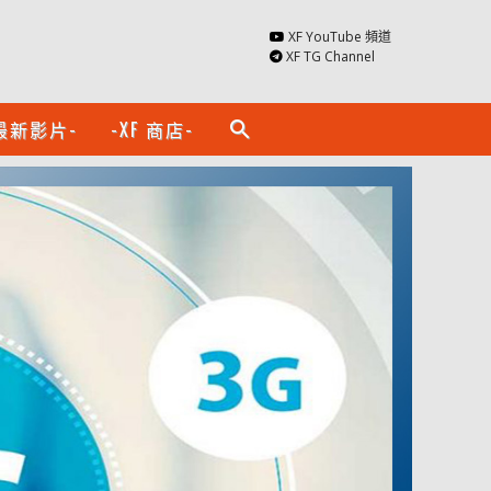
XF YouTube 頻道
XF TG Channel
最新影片-
-XF 商店-
search