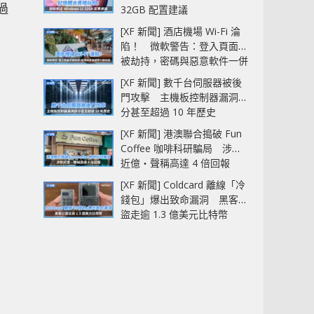
過
32GB 配置建議
[XF 新聞] 酒店機場 Wi-Fi 淪
陷！ 微軟警告：登入頁面可
被劫持，密碼與惡意軟件一併
中招
[XF 新聞] 數千台伺服器被後
門攻擊 主機板控制器漏洞部
分甚至超過 10 年歷史
[XF 新聞] 港澳聯合搗破 Fun
Coffee 咖啡科研騙局 涉款
近億‧聲稱高達 4 倍回報
[XF 新聞] Coldcard 離線「冷
錢包」爆出致命漏洞 黑客已
盜走逾 1.3 億美元比特幣