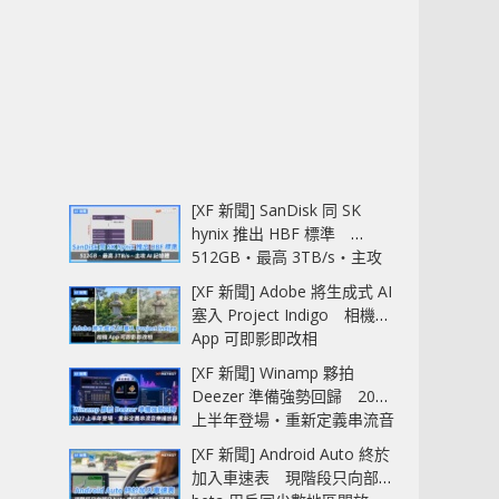
[XF 新聞] SanDisk 同 SK
hynix 推出 HBF 標準
512GB‧最高 3TB/s‧主攻
AI 記憶體
[XF 新聞] Adobe 將生成式 AI
塞入 Project Indigo 相機
App 可即影即改相
[XF 新聞] Winamp 夥拍
Deezer 準備強勢回歸 2027
上半年登場‧重新定義串流音
樂播放器
[XF 新聞] Android Auto 終於
加入車速表 現階段只向部分