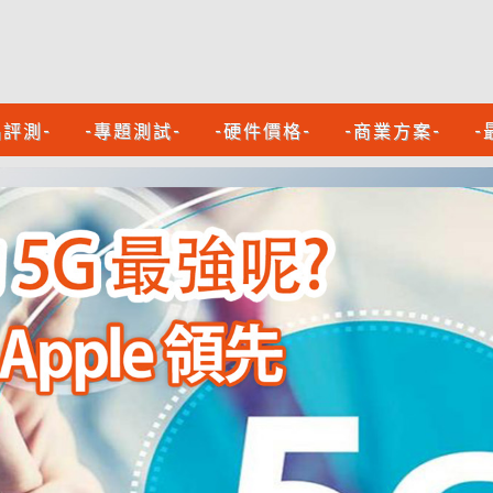
品評測-
-專題測試-
-硬件價格-
-商業方案-
-