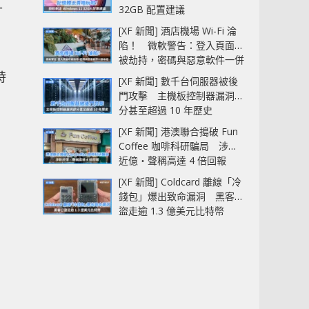
升
32GB 配置建議
。
[XF 新聞] 酒店機場 Wi-Fi 淪
陷！ 微軟警告：登入頁面可
被劫持，密碼與惡意軟件一併
中招
時
[XF 新聞] 數千台伺服器被後
門攻擊 主機板控制器漏洞部
分甚至超過 10 年歷史
[XF 新聞] 港澳聯合搗破 Fun
Coffee 咖啡科研騙局 涉款
近億‧聲稱高達 4 倍回報
[XF 新聞] Coldcard 離線「冷
錢包」爆出致命漏洞 黑客已
盜走逾 1.3 億美元比特幣