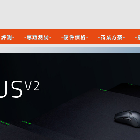
品評測-
-專題測試-
-硬件價格-
-商業方案-
-