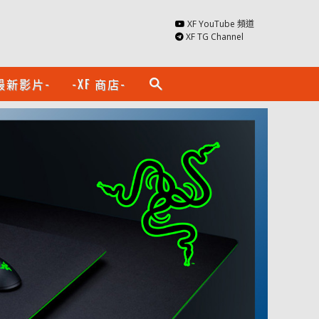
XF YouTube 頻道
XF TG Channel
最新影片-
-XF 商店-
search