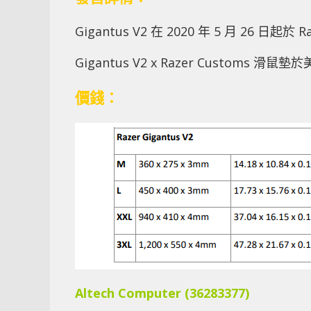
Gigantus V2 在 2020 年 5 月 26 日
Gigantus V2 x Razer Customs 
價錢：
Altech Computer (36283377)