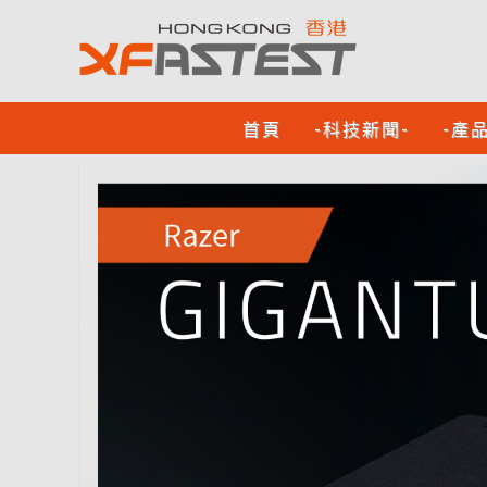
首頁
-科技新聞-
-產