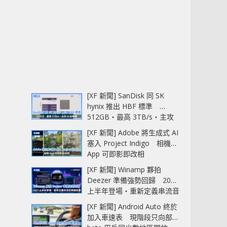
[XF 新聞] SanDisk 同 SK
hynix 推出 HBF 標準
512GB‧最高 3TB/s‧主攻
AI 記憶體
[XF 新聞] Adobe 將生成式 AI
塞入 Project Indigo 相機
App 可即影即改相
[XF 新聞] Winamp 夥拍
Deezer 準備強勢回歸 2027
上半年登場‧重新定義串流音
樂播放器
[XF 新聞] Android Auto 終於
加入車速表 現階段只向部分