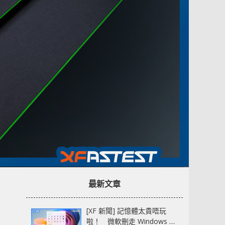
最新文章
[XF 新聞] 記憶體太貴唔玩
啦！ 微軟刪走 Windows 11