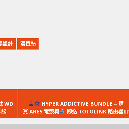
黑設計
滑鼠墊
下
一
就 WD
HYPER ADDICTIVE BUNDLE – 購
篇
訴訟
買 ARES 電競椅
即送 TOTOLINK 路由器
文
章：