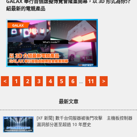
GALAX 舉行首個虛擬博覽會隆重開幕，以 3D 形式為你介
紹最新的電競產品
<
1
2
3
4
5
6
...
11
>
最新文章
[XF 新聞] 數千台伺服器被後門攻擊 主機板控制器
漏洞部分甚至超過 10 年歷史