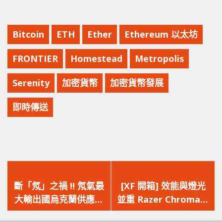
Bitcoin
ETH
Ether
Ethereum 以太坊
FRONTIER
Homestead
Metropolis
Serenity
加密貨幣
加密貨幣發展
即時傳送
上
下
一
一
斷「氖」之禍 !! 氖氣最
[XF 開箱] 效能與燈光
篇
篇
大輸出國烏克蘭供應暫
並重 Razer Chroma‧
文
文
停，中國報價馬上升 4
半盔甲‧20 相供電