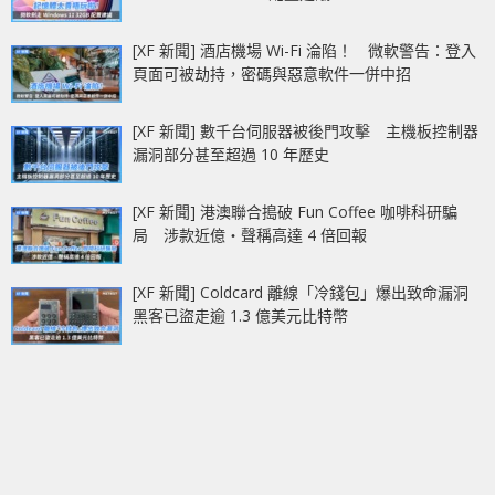
[XF 新聞] 酒店機場 Wi-Fi 淪陷！ 微軟警告：登入
頁面可被劫持，密碼與惡意軟件一併中招
[XF 新聞] 數千台伺服器被後門攻擊 主機板控制器
漏洞部分甚至超過 10 年歷史
[XF 新聞] 港澳聯合搗破 Fun Coffee 咖啡科研騙
局 涉款近億‧聲稱高達 4 倍回報
[XF 新聞] Coldcard 離線「冷錢包」爆出致命漏洞
黑客已盜走逾 1.3 億美元比特幣