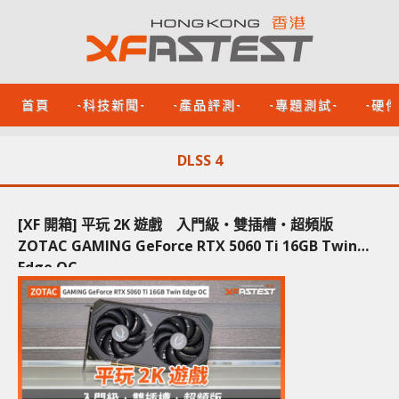
首頁
-科技新聞-
-產品評測-
-專題測試-
-硬
DLSS 4
[XF 開箱] 平玩 2K 遊戲 入門級‧雙插槽‧超頻版
ZOTAC GAMING GeForce RTX 5060 Ti 16GB Twin
Edge OC