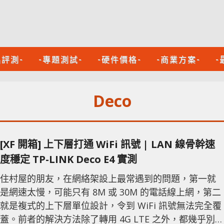
品評測-
-專題測試-
-硬件價格-
-商業方案-
-
Deco
[XF 開箱] 上下層打通 WiFi 訊號 | LAN 線骨幹速
度穩定 TP-LINK Deco E4 實測
住村屋的朋友，在網絡架設上最常遇到的問題，第一就
是網速太慢，可能只有 8M 或 30M 的電話線上網，第二
就是複式的上下層單位設計，令到 WiFi 訊號無法完全覆
蓋。前者的解決方法除了轉用 4G LTE 之外，都幾乎別