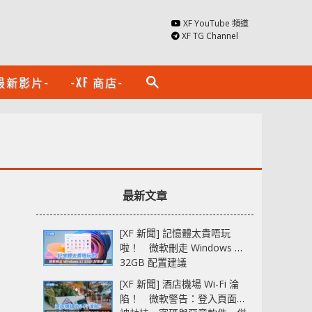
XF YouTube 頻道
XF TG Channel
最新影片-
-XF 商店-
search
最新文章
[XF 新聞] 記憶體太貴唔玩
啦！ 微軟刪走 Windows 11
32GB 配置建議
[XF 新聞] 酒店機場 Wi-Fi 淪
陷！ 微軟警告：登入頁面可