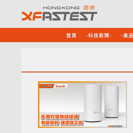
首頁
-科技新聞-
-產