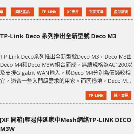
無他選，但後者可以通過不同的無線路由器去解決，而
文章
-網絡產品-
TP-LINK
XF推介
封面文章
產品評測
今次的 TP-LINK Deco E4 就相當合適這一類環境。 村
屋無縫搭通天地線 TP-LINK Deco E4 是一款無縫 Mesh
WiFi 產品，白色圓形卷狀節省擺放空間，加上使用內置
TP-Link Deco 系列推出全新型號 Deco M3
天線所以不太佔用位置。
TP-Link Deco系列推出全新型號Deco M3，Deco M3由
Deco M4和Deco M3W組合而成，無線規格為AC1200以
及支援Gigabit WAN輸入。與Deco M4分別為價錢較相
宜，適合一些入門級需求的用家。而同樣地，Deco M3
為網狀路由系統(Mesh Network)是最有效解決到用家
TP-LINK
速。資訊
Wi-Fi覆蓋范圍的最佳方案。 Wi-Fi死角剋星 Deco M3能
彈性地適應不同戶型間隔，即使在多層式村屋、別墅、
大型以致中小型單位都能夠發揮出強大的Wi-Fi覆
[XF 開箱]輕易伸延家中Mesh網絡TP-LINK DECO
M3W