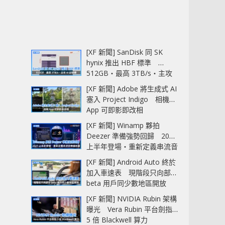
[XF 新聞] SanDisk 同 SK
hynix 推出 HBF 標準
512GB‧最高 3TB/s‧主攻
AI 記憶體
[XF 新聞] Adobe 將生成式 AI
塞入 Project Indigo 相機
App 可即影即改相
[XF 新聞] Winamp 夥拍
Deezer 準備強勢回歸 2027
上半年登場‧重新定義串流音
樂播放器
[XF 新聞] Android Auto 終於
加入車速表 現階段只向部分
beta 用戶同少數地區開放
[XF 新聞] NVIDIA Rubin 架構
曝光 Vera Rubin 平台劍指
5 倍 Blackwell 算力