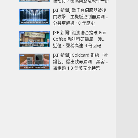
被劫持，密碼與惡意軟件一併
中招
[XF 新聞] 數千台伺服器被後
門攻擊 主機板控制器漏洞部
分甚至超過 10 年歷史
[XF 新聞] 港澳聯合搗破 Fun
Coffee 咖啡科研騙局 涉款
近億‧聲稱高達 4 倍回報
[XF 新聞] Coldcard 離線「冷
錢包」爆出致命漏洞 黑客已
盜走逾 1.3 億美元比特幣