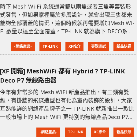
時下 Mesh Wi-Fi 系統通常都以兩隻或者三隻等套裝形
式發售，但如果家裡屬於多層設計，就會出現三隻都未
能夠全部覆蓋的情況，這個時候就再需要增加Mesh Wi-
Fi 數量以達至全面覆蓋。TP-LINK 就為旗下 DECO系列
推出專用 Mesh Wi-Fi Extender，輕易伸延家中Mesh網
-網絡產品-
TP-LINK
XF推介
專題測試
新品快訊
絡。 開箱 DECO M3W 專為對應 TP-LINK Mesh Wi-Fi
系列而設，只要擁有任何一套Deco Mesh Wi-Fi系統，
都可以用 DECO M3W 以增加 Wi-Fi
[XF 開箱] MeshWiFi 都有 Hybrid ? TP-LINK
Deco P7 無線路由器
今年有非常多的 Mesh WiFi 新產品推出，有三頻有雙
頻，有掛牆的飛碟造型也有化為室內裝飾的設計，大家
耳熟能詳的網絡產品牌子之一 TP-LINK 就新推出一款比
一般市場上的 Mesh WiFi 更特別的無線產品Deco P7
- Hybrid Mesh Wi-Fi 系統，油電混能車 Hybrid Car 就
-網絡產品-
TP-LINK
XF推介
新品快訊
見得多，但 Hybrid Mesh WiFi 又是甚麼設計技術？