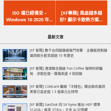
上
下
一
一
ISO 檔已經備妥 –
[XF專題] 風扇越多越
篇
篇
Windows 10 2020 年 5
好? 顯示卡散熱方案探
文
文
月更新推送在即
討
章：
章：
最新文章
[XF 新聞] 數千台伺服器被後門攻擊 主機板控制器
漏洞部分甚至超過 10 年歷史
[XF 新聞] 港澳聯合搗破 Fun Coffee 咖啡科研騙
局 涉款近億‧聲稱高達 4 倍回報
[XF 新聞] Coldcard 離線「冷錢包」爆出致命漏洞
黑客已盜走逾 1.3 億美元比特幣
[XF 新聞] SanDisk 同 SK hynix 推出 HBF 標準
512GB‧最高 3TB/s‧主攻 AI 記憶體