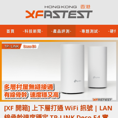
首頁
-科技新聞-
-產品評測-
-專題測試-
-硬
[XF 開箱] 上下層打通 WiFi 訊號 | LAN
線骨幹速度穩定 TP-LINK Deco E4 實