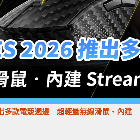
 2026 推出多款電競週邊 超輕量無線滑鼠‧內建