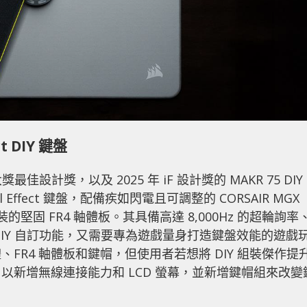
ct DIY 鍵盤
大獎最佳設計獎，以及 2025 年 iF 設計獎的 MAKR 75 DIY
ffect 鍵盤，配備疾如閃電且可調整的 CORSAIR MGX
裝的堅固 FR4 軸體板。其具備高達 8,000Hz 的超輪詢率
要 DIY 自訂功能，又需要專為遊戲量身打造鍵盤效能的遊戲
FR4 軸體板和鍵帽，但使用者若想將 DIY 組裝傑作提
以新增無線連接能力和 LCD 螢幕，並新增鍵帽組來改變