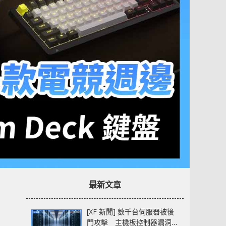
最新文章
[XF 新聞] 數千台伺服器被後
門攻擊 主機板控制器漏洞部