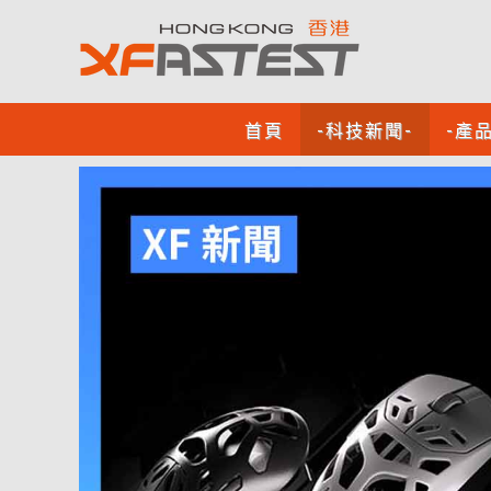
首頁
-科技新聞-
-產