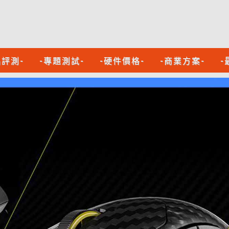
品評測-
-專題測試-
-硬件價格-
-商業方案-
-