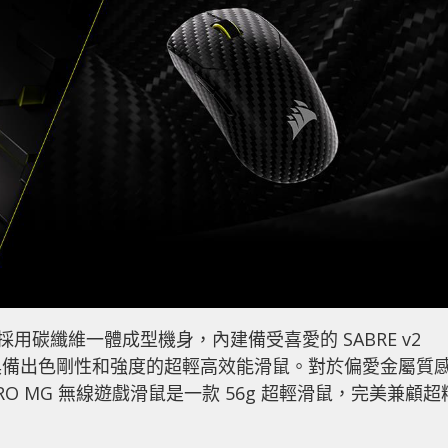
線遊戲滑鼠採用碳纖維一體成型機身，內建備受喜愛的 SABRE v2
時具備出色剛性和強度的超輕高效能滑鼠。對於偏愛金屬質
2 PRO MG 無線遊戲滑鼠是一款 56g 超輕滑鼠，完美兼顧超