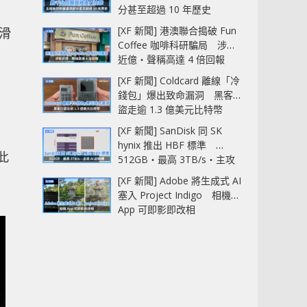
分甚至超過 10 年歷史
[XF 新聞] 港澳聯合搗破 Fun
戲滑
Coffee 咖啡科研騙局 涉款
近億‧聲稱高達 4 倍回報
[XF 新聞] Coldcard 離線「冷
錢包」爆出致命漏洞 黑客已
盜走逾 1.3 億美元比特幣
[XF 新聞] SanDisk 同 SK
hynix 推出 HBF 標準
此
512GB‧最高 3TB/s‧主攻
AI 記憶體
[XF 新聞] Adobe 將生成式 AI
塞入 Project Indigo 相機
App 可即影即改相