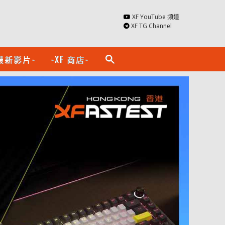
XF YouTube 頻道
XF TG Channel
最新影片-
-XF 商店-
search