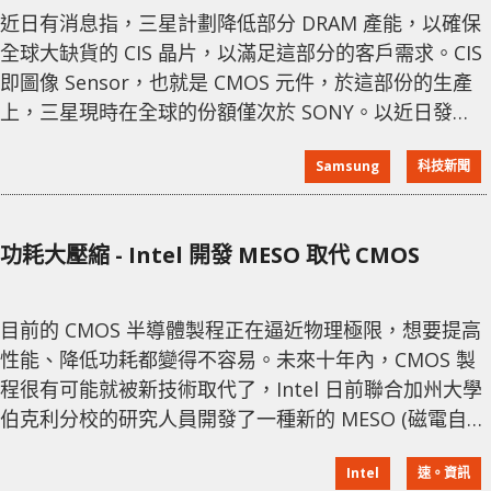
近日有消息指，三星計劃降低部分 DRAM 產能，以確保
全球大缺貨的 CIS 晶片，以滿足這部分的客戶需求。CIS
即圖像 Sensor，也就是 CMOS 元件，於這部份的生產
上，三星現時在全球的份額僅次於 SONY。以近日發佈
的小米 11 為例，前後四個鏡頭，有高達三個元件都是三
Samsung
科技新聞
星的 ISOCELL 方案。 外界分析，此舉可能會導致記憶
體缺貨漲價，畢竟三星高層這個決定的考慮之一就是確
保 DRAM 的利潤，同時搶佔 CIS 市場的份額。另外幾個
功耗大壓縮 - Intel 開發 MESO 取代 CMOS
記憶體巨一頭中，Micron 於 12
目前的 CMOS 半導體製程正在逼近物理極限，想要提高
性能、降低功耗都變得不容易。未來十年內，CMOS 製
程很有可能就被新技術取代了，Intel 日前聯合加州大學
伯克利分校的研究人員開發了一種新的 MESO (磁電自旋
軌道) 邏輯部件，這種常溫量子材質製造的設備可以將晶
Intel
速。資訊
片功耗降低 10 - 30 倍，而且運行速度也是 CMOS 製程