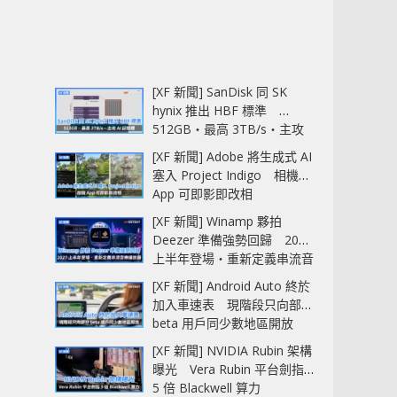
[XF 新聞] SanDisk 同 SK
hynix 推出 HBF 標準
512GB‧最高 3TB/s‧主攻
AI 記憶體
[XF 新聞] Adobe 將生成式 AI
塞入 Project Indigo 相機
App 可即影即改相
[XF 新聞] Winamp 夥拍
Deezer 準備強勢回歸 2027
上半年登場‧重新定義串流音
樂播放器
[XF 新聞] Android Auto 終於
加入車速表 現階段只向部分
beta 用戶同少數地區開放
[XF 新聞] NVIDIA Rubin 架構
曝光 Vera Rubin 平台劍指
5 倍 Blackwell 算力