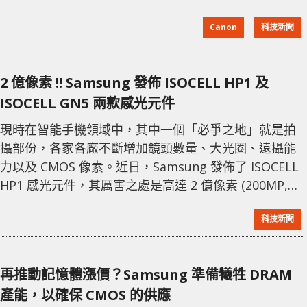
僅需傳統 CMOS 所需的十分之一亮度。 Canon 計劃於
Canon
科技新聞
2022 年下半年，在川崎廠房量產這種 SPAD 感光元件。
同時因其可沿用 CMOS 的生產工藝，故生產成本預計相
差無幾，並可以迅速地進入高速的生產速度。SPAD 感
2 億像素 !! Samsung 發佈 ISOCELL HP1 及
光元件除了可用於監控、保安鏡頭
ISOCELL GN5 兩款感光元件
現時在智能手機領域中，其中一個「必爭之地」就是拍
攝部份，各家各廠不斷增加鏡頭數量、大光圈、遠攝能
力以及 CMOS 像素。近日，Samsung 發佈了 ISOCELL
HP1 感光元件，其厲害之處是高達 2 億像素 (200MP,
16,384 x 12,288)。CMOS 的尺寸為 1/1.22"，單像素為
科技新聞
0.64μm。另外它加入了全新 ChameleonCell 像素合併
技術，可將像素四合一或十六合一。ISOCELL HP1 最高
支援 8K 30fps 錄影規格，錄影亦支援像素四合一。
再推動記憶體漲價？Samsung 準備犧牲 DRAM
產能，以確保 CMOS 的供應