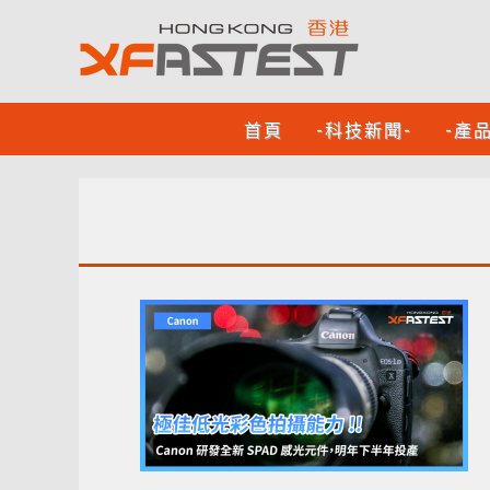
首頁
-科技新聞-
-產