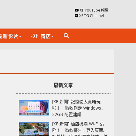
XF YouTube 頻道
XF TG Channel
最新影片-
-XF 商店-
search
最新文章
[XF 新聞] 記憶體太貴唔玩
啦！ 微軟刪走 Windows 11
32GB 配置建議
[XF 新聞] 酒店機場 Wi-Fi 淪
陷！ 微軟警告：登入頁面可