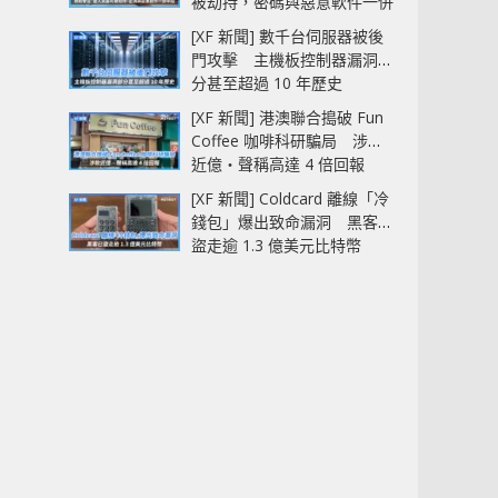
被劫持，密碼與惡意軟件一併
中招
[XF 新聞] 數千台伺服器被後
門攻擊 主機板控制器漏洞部
分甚至超過 10 年歷史
[XF 新聞] 港澳聯合搗破 Fun
Coffee 咖啡科研騙局 涉款
近億‧聲稱高達 4 倍回報
[XF 新聞] Coldcard 離線「冷
錢包」爆出致命漏洞 黑客已
盜走逾 1.3 億美元比特幣