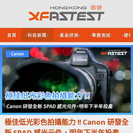
首頁
-科技新聞-
-產品評測-
-專題測試-
-硬
極佳低光彩色拍攝能力 !! Canon 研發全
新 SPAD 感光元件，明年下半年投產