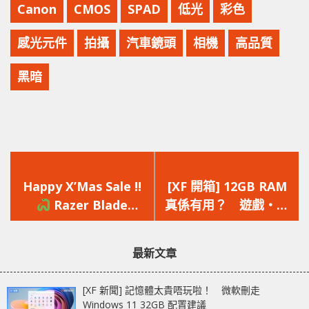
Canon
CMOS
SPAD
低光
彩色
感光元件
拍攝
汽車鏡頭
相機
高品質
黑暗
上
下
一
一
Happy X’Mas Sale !!
[XF 開箱] 12GB RAM
篇
篇
Razer Blade
真係有用？ 遊戲‧剪
文
文
Notebook 優惠
片‧挖礦‧功耗詳細測
章：
章：
試 ZOTAC GAMING
最新文章
GeForce RTX 2060
12GB
[XF 新聞] 記憶體太貴唔玩啦！ 微軟刪走
Windows 11 32GB 配置建議