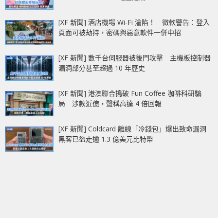
[XF 新聞] 酒店機場 Wi-Fi 淪陷！ 微軟警告：登入
頁面可被劫持，密碼與惡意軟件一併中招
[XF 新聞] 數千台伺服器被後門攻擊 主機板控制器
漏洞部分甚至超過 10 年歷史
[XF 新聞] 港澳聯合搗破 Fun Coffee 咖啡科研騙
局 涉款近億‧聲稱高達 4 倍回報
[XF 新聞] Coldcard 離線「冷錢包」爆出致命漏洞
黑客已盜走逾 1.3 億美元比特幣