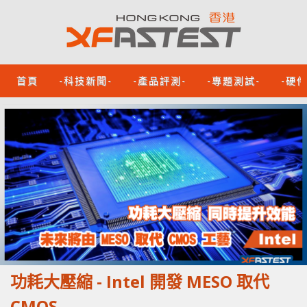
首頁
-科技新聞-
-產品評測-
-專題測試-
-硬
功耗大壓縮 - Intel 開發 MESO 取代
CMOS