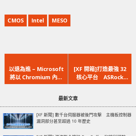
CMOS
Intel
MESO
上
下
一
一
以退為進 – Microsoft
[XF 開箱]打造最強 32
篇
篇
將以 Chromium 內核
核心平台 ASRock
文
文
瀏覽器取代 Edge
X399 Phantom
章：
章：
Gaming 6
最新文章
[XF 新聞] 數千台伺服器被後門攻擊 主機板控制器
漏洞部分甚至超過 10 年歷史