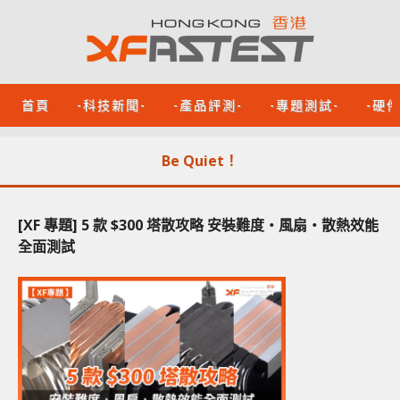
首頁
-科技新聞-
-產品評測-
-專題測試-
-硬
Be Quiet！
[XF 專題] 5 款 $300 塔散攻略 安裝難度‧風扇‧散熱效能
全面測試