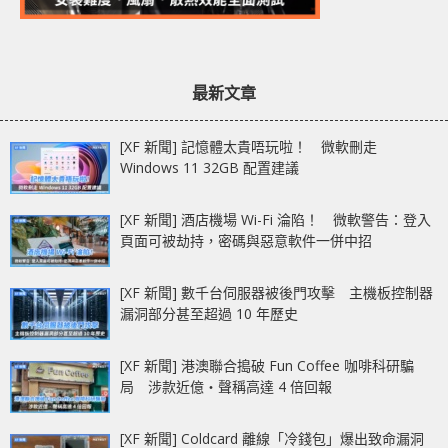
最新文章
[XF 新聞] 記憶體太貴唔玩啦！ 微軟刪走
Windows 11 32GB 配置建議
[XF 新聞] 酒店機場 Wi-Fi 淪陷！ 微軟警告：登入
頁面可被劫持，密碼與惡意軟件一併中招
[XF 新聞] 數千台伺服器被後門攻擊 主機板控制器
漏洞部分甚至超過 10 年歷史
[XF 新聞] 港澳聯合搗破 Fun Coffee 咖啡科研騙
局 涉款近億‧聲稱高達 4 倍回報
[XF 新聞] Coldcard 離線「冷錢包」爆出致命漏洞