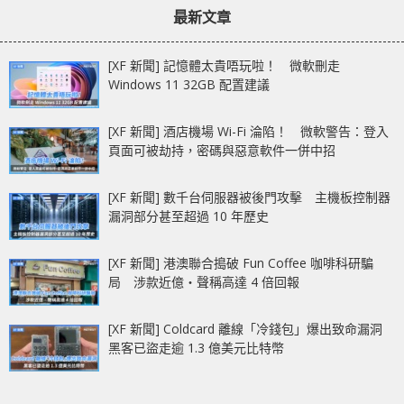
最新文章
[XF 新聞] 記憶體太貴唔玩啦！ 微軟刪走
Windows 11 32GB 配置建議
[XF 新聞] 酒店機場 Wi-Fi 淪陷！ 微軟警告：登入
頁面可被劫持，密碼與惡意軟件一併中招
[XF 新聞] 數千台伺服器被後門攻擊 主機板控制器
漏洞部分甚至超過 10 年歷史
[XF 新聞] 港澳聯合搗破 Fun Coffee 咖啡科研騙
局 涉款近億‧聲稱高達 4 倍回報
[XF 新聞] Coldcard 離線「冷錢包」爆出致命漏洞
黑客已盜走逾 1.3 億美元比特幣